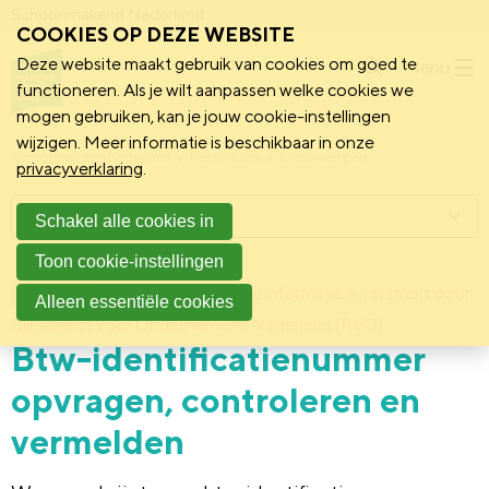
Schoonmakend Nederland
COOKIES OP DEZE WEBSITE
Deze website maakt gebruik van cookies om goed te
Menu
functioneren. Als je wilt aanpassen welke cookies we
mogen gebruiken, kan je jouw cookie-instellingen
wijzigen. Meer informatie is beschikbaar in onze
Schoonmakend Nederland
Kennisbank
Onderwerpen
privacyverklaring
.
Menu
Schakel alle cookies in
Toon cookie-instellingen
2 februari 2011
Deze informatie is verstrekt door:
Achtergrond
Alleen essentiële cookies
Rijksdienst voor Ondernemend Nederland (RVO)
Btw-identificatienummer
opvragen, controleren en
vermelden