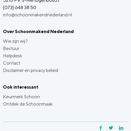
5216 PV 's-Hertogenbosch
(073) 648 38 50
info@schoonmakendnederland.nl
Over Schoonmakend Nederland
Wie zijn wij?
Bestuur
Helpdesk
Contact
Disclaimer en privacy beleid
Ook interessant
Keurmerk Schoon
Ontdek de Schoonmaak
Facebook
Twitter
Li
Y