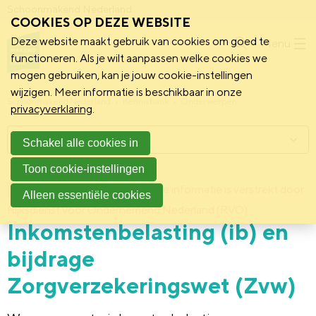
Schoonmakend Nederland
COOKIES OP DEZE WEBSITE
Deze website maakt gebruik van cookies om goed te
Menu
functioneren. Als je wilt aanpassen welke cookies we
mogen gebruiken, kan je jouw cookie-instellingen
wijzigen. Meer informatie is beschikbaar in onze
Schoonmakend Nederland
Kennisbank
Onderwerpen
privacyverklaring
.
Menu
Schakel alle cookies in
Toon cookie-instellingen
2 februari 2011
Deze informatie is verstrekt door:
Achtergrond
Alleen essentiële cookies
Rijksdienst voor Ondernemend Nederland (RVO)
Inkomstenbelasting (ib) en
bijdrage
Zorgverzekeringswet (Zvw)