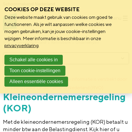
Schoonmakend Nederland
COOKIES OP DEZE WEBSITE
Deze website maakt gebruik van cookies om goed te
Menu
functioneren. Als je wilt aanpassen welke cookies we
mogen gebruiken, kan je jouw cookie-instellingen
wijzigen. Meer informatie is beschikbaar in onze
Schoonmakend Nederland
Kennisbank
Onderwerpen
privacyverklaring
.
Menu
Schakel alle cookies in
Toon cookie-instellingen
2 februari 2011
Deze informatie is verstrekt door:
Achtergrond
Alleen essentiële cookies
Rijksdienst voor Ondernemend Nederland (RVO)
Kleineondernemersregeling
(KOR)
Met de kleineondernemersregeling (KOR) betaalt u
minder btw aan de Belastingdienst. Kijk hier of u