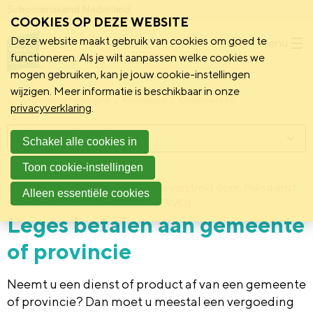
Schoonmakend Nederland
COOKIES OP DEZE WEBSITE
Deze website maakt gebruik van cookies om goed te
Menu
functioneren. Als je wilt aanpassen welke cookies we
mogen gebruiken, kan je jouw cookie-instellingen
wijzigen. Meer informatie is beschikbaar in onze
Schoonmakend Nederland
Kennisbank
Onderwerpen
privacyverklaring
.
Menu
Schakel alle cookies in
Toon cookie-instellingen
2 februari 2011
Deze informatie is verstrekt door: Rijksdienst
Alleen essentiële cookies
voor Ondernemend Nederland (RVO)
Leges betalen aan gemeente
of provincie
Neemt u een dienst of product af van een gemeente
of provincie? Dan moet u meestal een vergoeding