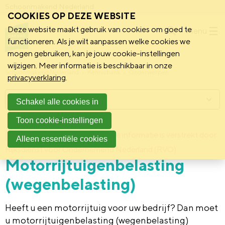
Schoonmakend Nederland
COOKIES OP DEZE WEBSITE
Deze website maakt gebruik van cookies om goed te
Menu
functioneren. Als je wilt aanpassen welke cookies we
mogen gebruiken, kan je jouw cookie-instellingen
wijzigen. Meer informatie is beschikbaar in onze
Schoonmakend Nederland
Kennisbank
Onderwerpen
privacyverklaring
.
Menu
Schakel alle cookies in
Toon cookie-instellingen
2 februari 2011
Deze informatie is verstrekt door:
Achtergrond
Alleen essentiële cookies
Rijksdienst voor Ondernemend Nederland (RVO)
Motorrijtuigenbelasting
(wegenbelasting)
Heeft u een motorrijtuig voor uw bedrijf? Dan moet
u motorrijtuigenbelasting (wegenbelasting)