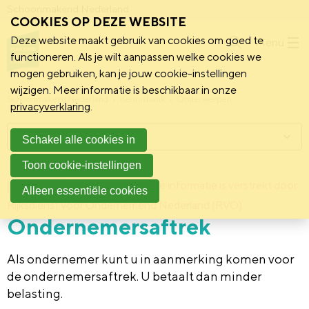
Schoonmakend Nederland
COOKIES OP DEZE WEBSITE
Deze website maakt gebruik van cookies om goed te
Menu
functioneren. Als je wilt aanpassen welke cookies we
mogen gebruiken, kan je jouw cookie-instellingen
wijzigen. Meer informatie is beschikbaar in onze
Schoonmakend Nederland
Kennisbank
Onderwerpen
privacyverklaring
.
Menu
Schakel alle cookies in
Toon cookie-instellingen
2 februari 2011
Deze informatie is verstrekt door:
Achtergrond
Alleen essentiële cookies
Rijksdienst voor Ondernemend Nederland (RVO)
Ondernemersaftrek
Als ondernemer kunt u in aanmerking komen voor
de ondernemersaftrek. U betaalt dan minder
belasting.