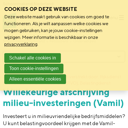
Schoonmakend Nederland
COOKIES OP DEZE WEBSITE
Deze website maakt gebruik van cookies om goed te
Menu
functioneren. Als je wilt aanpassen welke cookies we
mogen gebruiken, kan je jouw cookie-instellingen
wijzigen. Meer informatie is beschikbaar in onze
Schoonmakend Nederland
Kennisbank
Onderwerpen
privacyverklaring
.
Menu
Schakel alle cookies in
Toon cookie-instellingen
2 februari 2011
Deze informatie is verstrekt door: Rijksdienst
Alleen essentiële cookies
voor Ondernemend Nederland (RVO), Belastingdienst
Willekeurige afschrijving
milieu-investeringen (Vamil)
Investeert u in milieuvriendelijke bedrijfsmiddelen?
U kunt belastingvoordeel krijgen met de Vamil-