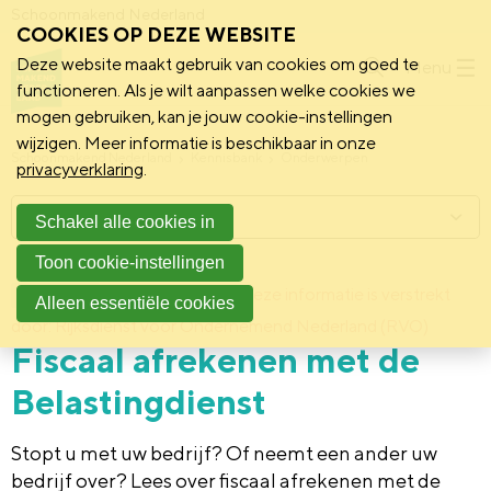
Schoonmakend Nederland
COOKIES OP DEZE WEBSITE
Deze website maakt gebruik van cookies om goed te
Menu
functioneren. Als je wilt aanpassen welke cookies we
mogen gebruiken, kan je jouw cookie-instellingen
wijzigen. Meer informatie is beschikbaar in onze
Schoonmakend Nederland
Kennisbank
Onderwerpen
privacyverklaring
.
Menu
Schakel alle cookies in
Toon cookie-instellingen
8 december 2011
Deze informatie is verstrekt
Achtergrond
Alleen essentiële cookies
door: Rijksdienst voor Ondernemend Nederland (RVO)
Fiscaal afrekenen met de
Belastingdienst
Stopt u met uw bedrijf? Of neemt een ander uw
bedrijf over? Lees over fiscaal afrekenen met de