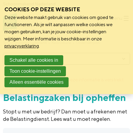
Schoonmakend Nederland
COOKIES OP DEZE WEBSITE
Deze website maakt gebruik van cookies om goed te
Menu
functioneren. Als je wilt aanpassen welke cookies we
mogen gebruiken, kan je jouw cookie-instellingen
wijzigen. Meer informatie is beschikbaar in onze
Schoonmakend Nederland
Kennisbank
Onderwerpen
privacyverklaring
.
Menu
Schakel alle cookies in
Toon cookie-instellingen
22 augustus 2012
Deze informatie is verstrekt
Achtergrond
Alleen essentiële cookies
door: KVK
Belastingzaken bij opheffen
Stopt u met uw bedrijf? Dan moet u afrekenen met
de Belastingdienst. Lees wat u moet regelen.