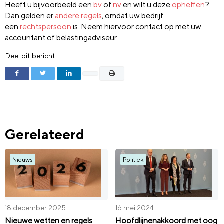
Heeft u bijvoorbeeld een
bv
of
nv
en wilt u deze
opheffen
?
Dan gelden er
andere regels
, omdat uw bedrijf
een
rechtspersoon
is. Neem hiervoor contact op met uw
accountant of belastingadviseur.
Deel dit bericht
Gerelateerd
Nieuws
Politiek
18 december 2025
16 mei 2024
Nieuwe wetten en regels
Hoofdlijnenakkoord met oog