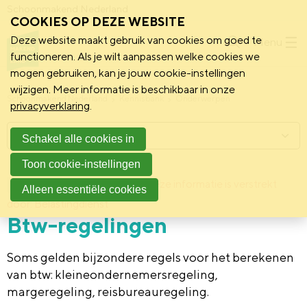
Schoonmakend Nederland
COOKIES OP DEZE WEBSITE
Deze website maakt gebruik van cookies om goed te
Menu
functioneren. Als je wilt aanpassen welke cookies we
mogen gebruiken, kan je jouw cookie-instellingen
wijzigen. Meer informatie is beschikbaar in onze
Schoonmakend Nederland
Kennisbank
Onderwerpen
privacyverklaring
.
Menu
Schakel alle cookies in
Toon cookie-instellingen
17 februari 2015
Deze informatie is verstrekt
Achtergrond
Alleen essentiële cookies
door: Belastingdienst
Btw-regelingen
Soms gelden bijzondere regels voor het berekenen
van btw: kleineondernemersregeling,
margeregeling, reisbureauregeling.