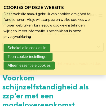
Schoonmakend Nederland
COOKIES OP DEZE WEBSITE
Deze website maakt gebruik van cookies om goed te
Menu
functioneren. Als je wilt aanpassen welke cookies we
mogen gebruiken, kan je jouw cookie-instellingen
wijzigen. Meer informatie is beschikbaar in onze
Schoonmakend Nederland
Kennisbank
Onderwerpen
privacyverklaring
.
Menu
Schakel alle cookies in
Toon cookie-instellingen
2 februari 2017
Deze informatie is verstrekt door:
Achtergrond
Alleen essentiële cookies
KVK, Belastingdienst
Voorkom
schijnzelfstandigheid als
zzp'er met een
modelovereenkomst