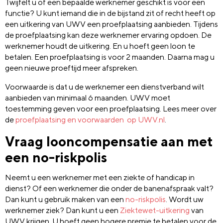
Twijfelt u of een bepaalde werknemer geschikt is voor een
functie? U kunt iemand die in de bijstand zit of recht heeft op
een uitkering van UWV een proefplaatsing aanbieden. Tijdens
de proefplaatsing kan deze werknemer ervaring opdoen. De
werknemer houdt de uitkering. En u hoeft geen loon te
betalen. Een proefplaatsing is voor 2 maanden. Daarna mag u
geen nieuwe proeftijd meer afspreken.
Voorwaarde is dat u de werknemer een dienstverband wilt
aanbieden van minimaal 6 maanden. UWV moet
toestemming geven voor een proefplaatsing. Lees meer over
de
proefplaatsing en voorwaarden op UWV.nl
.
Vraag looncompensatie aan met
een no-riskpolis
Neemt u een werknemer met een ziekte of handicap in
dienst? Of een werknemer die onder de banenafspraak valt?
Dan kunt u gebruik maken van een
no-riskpolis
. Wordt uw
werknemer ziek? Dan kunt u een
Ziektewet-uitkering
van
UWV krijgen. U hoeft geen hogere premie te betalen voor de