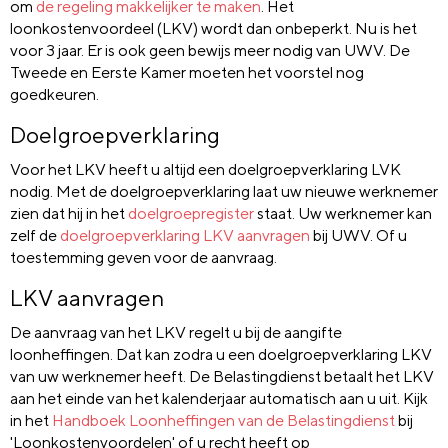
om
de regeling makkelijker te maken
. Het
loonkostenvoordeel (LKV) wordt dan onbeperkt. Nu is het
voor 3 jaar. Er is ook geen bewijs meer nodig van UWV. De
Tweede en Eerste Kamer moeten het voorstel nog
goedkeuren.
Doelgroepverklaring
Voor het LKV heeft u altijd een doelgroepverklaring LVK
nodig. Met de doelgroepverklaring laat uw nieuwe werknemer
zien dat hij in het
doelgroepregister
staat. Uw werknemer kan
zelf de
doelgroepverklaring LKV aanvragen
bij UWV. Of u
toestemming geven voor de aanvraag.
LKV aanvragen
De aanvraag van het LKV regelt u bij de aangifte
loonheffingen. Dat kan zodra u een doelgroepverklaring LKV
van uw werknemer heeft. De Belastingdienst betaalt het LKV
aan het einde van het kalenderjaar automatisch aan u uit. Kijk
in het
Handboek Loonheffingen van de Belastingdienst
bij
'Loonkostenvoordelen' of u recht heeft op