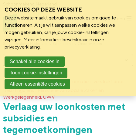
Schoonmakend Nederland
COOKIES OP DEZE WEBSITE
Deze website maakt gebruik van cookies om goed te
Menu
functioneren. Als je wilt aanpassen welke cookies we
mogen gebruiken, kan je jouw cookie-instellingen
wijzigen. Meer informatie is beschikbaar in onze
Schoonmakend Nederland
Kennisbank
Onderwerpen
privacyverklaring
.
Menu
Schakel alle cookies in
Toon cookie-instellingen
3 april 2017
Deze informatie is verstrekt door:
Achtergrond
Alleen essentiële cookies
Belastingdienst, Ministerie van Sociale Zaken en
Werkgelegenheid, UWV
Verlaag uw loonkosten met
subsidies en
tegemoetkomingen