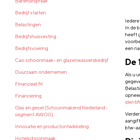
Banenafspraak
Bedrijf starten
Iedere
Belastingen
In de 
heeft 
Bedrijfshuisvesting
voorbel
Bedrijfsvoering
een na
De 
Cao schoonmaak- en glazenwassersbedrijf
Duurzaam ondernemen
Als u 
gegeve
Financieel fit
Belast
opneemt
Financiering
identi
Glas en gevel (Schoonmakend Nederland-
Verder
segment AWOG)
aangif
Innovatie en productontwikkeling
btw-aa
Hotelschoonmaak