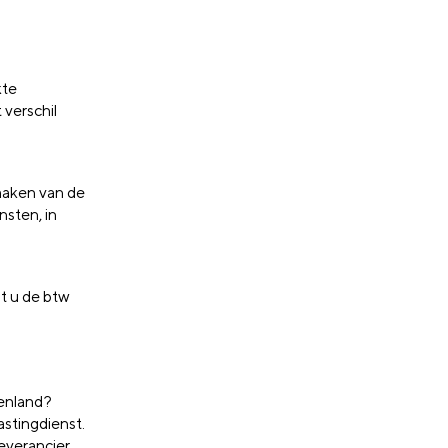
kte
verschil
maken van de
nsten, in
gt u de btw
tenland?
stingdienst.
everancier.