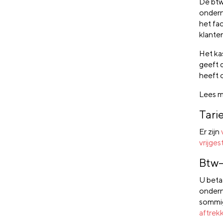
De btw 
ondern
het fac
klanten
Het ka
geeft 
heeft 
Lees m
Tari
Er zijn
vrijges
Btw-
U beta
ondern
sommig
aftrek