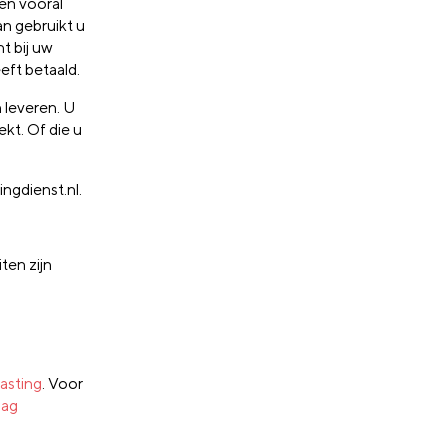
ten vooral
n gebruikt u
t bij uw
eeft betaald.
 leveren. U
kt. Of die u
ngdienst.nl.
ten zijn
lasting
. Voor
mag