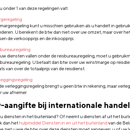
 u onder 1 van deze regelingen valt:
geregeling
margeregeling kunt u misschien gebruiken als u handelt in gebrui
deren. U berekent de btw dan niet over uw omzet, maar over het 
sen de verkoopprijs en de inkoopprijs.
sbureauregeling
 uw diensten vallen onder de reisbureauregeling, moet u gebruik
sbureauregeling. U betaalt dan btw over uw winstmarge op reisdie
ats van over de totaalprijs van de reisdienst.
leggingsregeling
 de verleggingsregeling brengt u geen btw in rekening, maar verle
r uw afnemer.
-aangifte bij internationale handel
 u diensten in het buitenland? Of neemt u diensten af uit het bui
k dan het
hulpmiddel Diensten in en uit het buitenland
van de Bela
e ziet u wie de btw over deze diensten moet aangeven: u of uw l