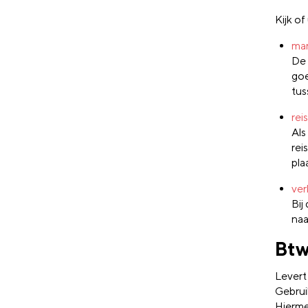
Kijk of
mar
De 
goe
tus
rei
Als
rei
pla
ver
Bij
naa
Btw
Levert
Gebrui
Hierme