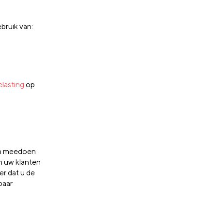
ebruik van:
elasting
op
en meedoen
n uw klanten
er dat u de
paar