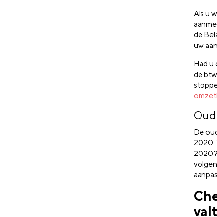
Als u 
aanmel
de Bela
uw aan
Had u 
de btw
stoppe
omzetb
Oude
De oud
2020. 
2020?
volgen
aanpas
Che
val