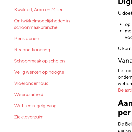
Dig
Kwaliteit, Arbo en Milieu
U doet
Ontwikkelmogelijkheden in
op 
schoonmaakbranche
met
vo
Pensioenen
U kunt
Reconditionering
Vana
Schoonmaak op scholen
Let op
Veilig werken op hoogte
ondern
Vloeronderhoud
webomg
Belasti
Weerbaarheid
Aan
Wet- en regelgeving
per
Ziekteverzuim
De Bel
per kwa