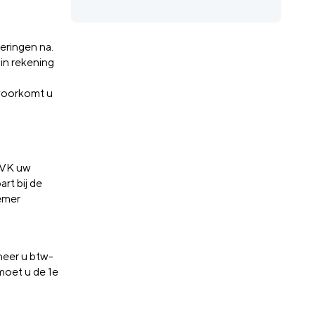
eringen na.
 in rekening
o voorkomt u
KVK uw
rt bij de
nemer
-
nneer u btw-
moet u de 1e