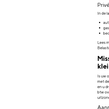
Priv
In de l
aut
gas
bed
Lees m
Belasti
Mis
kle
Is uw 
met d
en u d
btw ov
uitzon
Aan