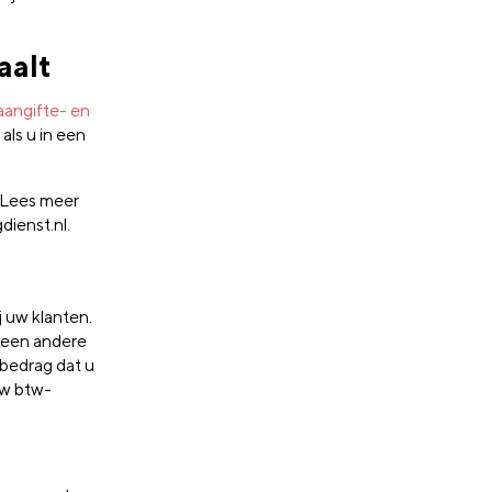
aalt
 aangifte- en
als u in een
. Lees meer
dienst.nl.
j uw klanten.
t een andere
 bedrag dat u
 uw btw-