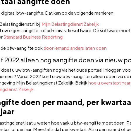
itaal aangifte doen
 digitaal btw-aangifte. Dat kan op de volgende manieren:
Belastingdienst.nl bij
Mijn Belastingdienst Zakelijk
 uw eigen aangifte- of administratiesoftware. De software moet 
or
Standard Business Reporting
 de btw-aangifte ook
door iemand anders laten doen
.
f 2022 alleen nog aangifte doen via nieuw po
: doet u uw btw-aangiften nog via het oude portaal Inloggen voo
emers? Vanaf 2022 kunt u uw btw-aangiften alleen doen via de
eving Mijn Belastingdienst Zakelijk. Bekijk
hoe u overstapt naar
ngdienst Zakelijk
.
gifte doen per maand, per kwartaa
 jaar
astingdienst laat u weten hoe vaak u btw-aangifte moet doen. P
rtaal of per jaar. Meestal is dat per kwartaal. Als u per maand of pe