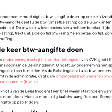
 ondernemer moet digitaal btw-aangifte doen, op enkele uitzond
btw-aangifte geeft u de btw (omzetbelasting) op die u uw klanten
gebracht. De btw die uw leveranciers aan u hebben berekend (de
asting), trekt u af. Doe op tijd btw-aangifte en betaal op tijd. Z
heffing.
1e keer btw-aangifte doen
uw
onderneming inschrijft in het Handelsregister
van KVK, geeft 
ns door aan de Belastingdienst. U hoeft uw onderneming niet apa
ingdienst aan te melden. Als de Belastingdienst u als btw-onder
 in de administratie, krijgt u uw
omzetbelastingnummer en btw
ficatienummer (btw-id)
.
 krijgt u van de Belastingdienst een brief waarin staat hoe en wa
te moet doen. Meestal moet u digitaal btw-aangifte doen. Soms 
ngifte op papier doen.