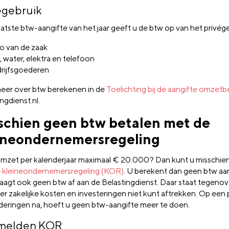
égebruik
aatste btw-aangifte van het jaar geeft u de btw op van het privég
o van de zaak
, water, elektra en telefoon
rijfsgoederen
eer over btw berekenen in de
Toelichting bij de aangifte omzetb
ngdienst.nl.
schien geen btw betalen met de
ineondernemersregeling
omzet per kalenderjaar maximaal € 20.000? Dan kunt u misschi
e
kleineondernemersregeling (KOR)
. U berekent dan geen btw aa
raagt ook geen btw af aan de Belastingdienst. Daar staat tegenov
er zakelijke kosten en investeringen niet kunt aftrekken. Op een 
deringen na, hoeft u geen btw-aangifte meer te doen.
melden KOR