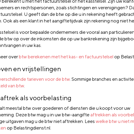
berekent u met het factuurstelsel of het kasstelsel. Zijn uw klan
emers en rechtspersonen, zoals stichtingen en verenigingen? Da
tuurstelsel. U geeft dan de btw op die u in rekening heeft gebrach
. Ook als een klant in het aangiftetijdvak zijn rekening nog niet h
sstelsel is voor bepaalde ondernemers die vooral aan particulieren
de btw op over de inkomsten die op uw bankrekening zijn bijgeboe
ontvangen in uw kas.
eer over
btw berekenen met het kas- en factuurstelsel
op Belasti
even en vrijstellingen
verschillende tarieven voor de btw
. Sommige branches en activitei
teld van btw
.
aftrek als voorbelasting
alt meestal btw over goederen of diensten die u koopt voor uw
eming. Deze btw mag u in uw btw-aangifte
aftrekken als voorbe
e uitgaven mag u de btw niet aftrekken. Lees
welke btw u niet 
ken
op Belastingdienst.nl.