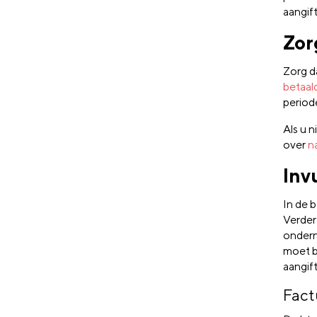
aangift
Zor
Zorg d
betaal
period
Als u n
over
n
Inv
In de b
Verder
onder
moet be
aangif
Fact