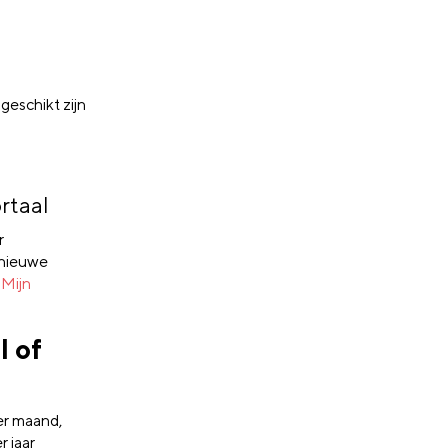
geschikt zijn
rtaal
r
 nieuwe
 Mijn
l of
er maand,
r jaar