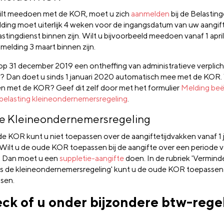
wilt meedoen met de KOR, moet u zich
aanmelden
bij de Belastin
ding moet uiterlijk 4 weken voor de ingangsdatum van uw aangifte
stingdienst binnen zijn. Wilt u bijvoorbeeld meedoen vanaf 1 apri
melding 3 maart binnen zijn.
op 31 december 2019 een ontheffing van administratieve verplic
? Dan doet u sinds 1 januari 2020 automatisch mee met de KOR. 
n met de KOR? Geef dit zelf door met het formulier
Melding beë
elasting kleineondernemersregeling
.
 Kleineondernemersregeling
e KOR kunt u niet toepassen over de aangiftetijdvakken vanaf 1 
Wilt u de oude KOR toepassen bij de aangifte over een periode vó
 Dan moet u een
suppletie-aangifte
doen. In de rubriek 'Vermind
s de kleineondernemersregeling' kunt u de oude KOR toepassen
sen.
ck of u onder bijzondere btw-rege
t