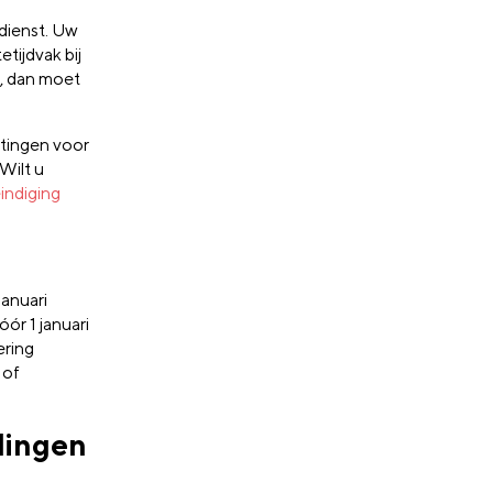
gdienst. Uw
tijdvak bij
l, dan moet
htingen voor
Wilt u
indiging
januari
ór 1 januari
ering
 of
lingen