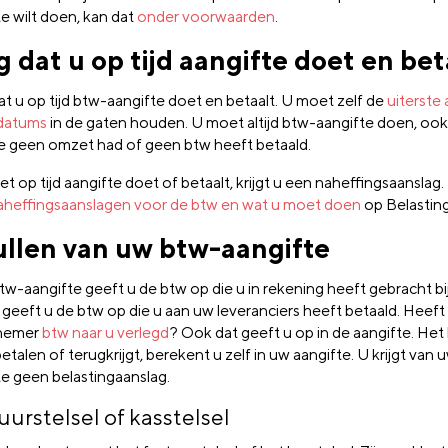
e wilt doen, kan dat
onder voorwaarden
.
g dat u op tijd aangifte doet en bet
at u op tijd btw-aangifte doet en betaalt. U moet zelf de
uiterste
datums
in de gaten houden. U moet altijd btw-aangifte doen, ook 
e geen omzet had of geen btw heeft betaald.
iet op tijd aangifte doet of betaalt, krijgt u een naheffingsaanslag
aheffingsaanslagen voor de btw en wat u moet doen
op Belasting
ullen van uw btw-aangifte
tw-aangifte geeft u de btw op die u in rekening heeft gebracht bi
 geeft u de btw op die u aan uw leveranciers heeft betaald. Heef
nemer
btw naar u verlegd
? Ook dat geeft u op in de aangifte. Het
talen of terugkrijgt, berekent u zelf in uw aangifte. U krijgt van
te geen belastingaanslag.
uurstelsel of kasstelsel