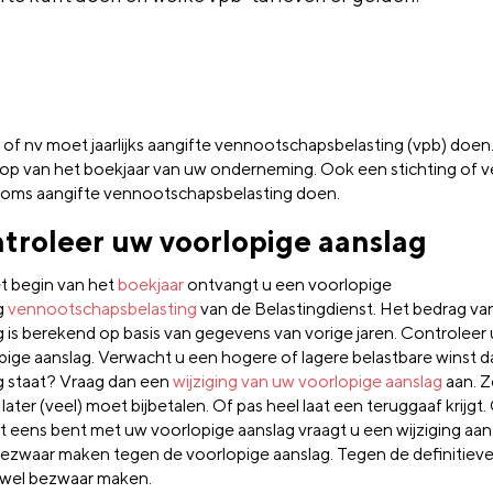
 of nv moet jaarlijks aangifte vennootschapsbelasting (vpb) doen
oop van het boekjaar van uw onderneming. Ook een stichting of v
oms aangifte vennootschapsbelasting doen.
troleer uw voorlopige aanslag
t begin van het
boekjaar
ontvangt u een voorlopige
g
vennootschapsbelasting
van de Belastingdienst. Het bedrag va
g is berekend op basis van gegevens van vorige jaren. Controleer
pige aanslag. Verwacht u een hogere of lagere belastbare winst 
g staat? Vraag dan een
wijziging van uw voorlopige aanslag
aan. 
 later (veel) moet bijbetalen. Of pas heel laat een teruggaaf krijgt.
et eens bent met uw voorlopige aanslag vraagt u een wijziging aan
ezwaar maken tegen de voorlopige aanslag. Tegen de definitieve
 wel bezwaar maken.