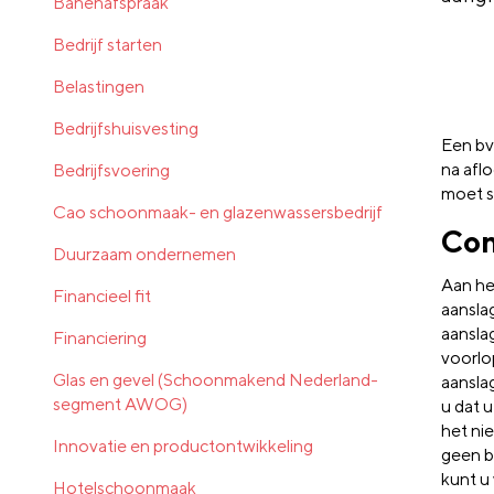
Banenafspraak
Bedrijf starten
Belastingen
Bedrijfshuisvesting
Een bv
na afl
Bedrijfsvoering
moet s
Cao schoonmaak- en glazenwassersbedrijf
Con
Duurzaam ondernemen
Aan he
Financieel fit
aansla
aansla
Financiering
voorlo
Glas en gevel (Schoonmakend Nederland-
aansla
segment AWOG)
u dat u
het ni
Innovatie en productontwikkeling
geen b
kunt u
Hotelschoonmaak