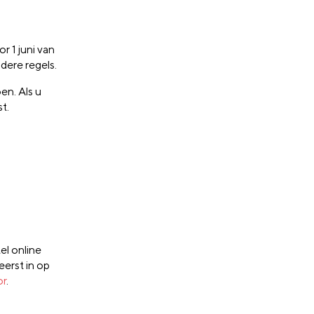
r 1 juni van
dere regels.
en. Als u
t.
el online
eerst in op
or
.