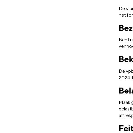
De stan
het for
Bez
Bent u
vennoo
Bek
De vpb
2024. 
Bel
Maak g
belast
aftrekp
Fei