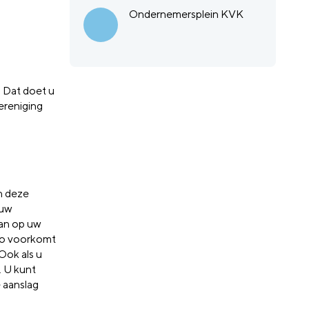
Ondernemersplein KVK
. Dat doet u
ereniging
n deze
 uw
dan op uw
Zo voorkomt
 Ook als u
. U kunt
 aanslag