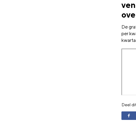
ven
ove
De gra
per kwa
kwartaa
Deel di