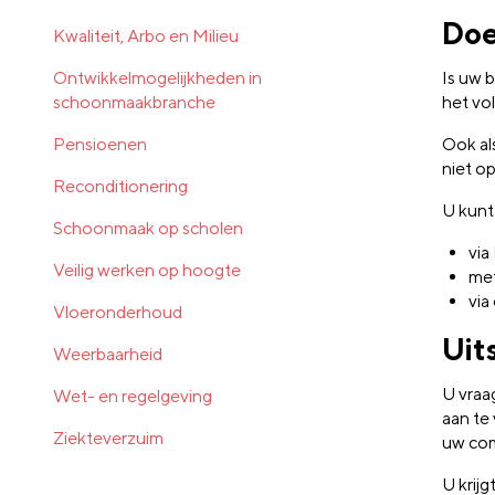
Doe
Kwaliteit, Arbo en Milieu
Ontwikkelmogelijkheden in
Is uw b
schoonmaakbranche
het vo
Pensioenen
Ook al
niet op
Reconditionering
U kunt
Schoonmaak op scholen
via
Veilig werken op hoogte
me
via
Vloeronderhoud
Uit
Weerbaarheid
U vraag
Wet- en regelgeving
aan te 
Ziekteverzuim
uw com
U krij