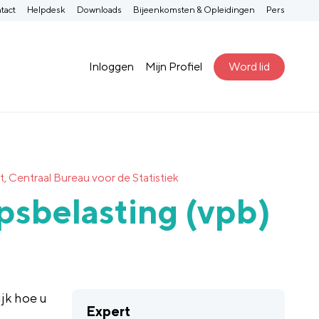
tact
Helpdesk
Downloads
Bijeenkomsten & Opleidingen
Pers
Inloggen
Mijn Profiel
Word lid
t, Centraal Bureau voor de Statistiek
psbelasting (vpb)
jk hoe u
Expert