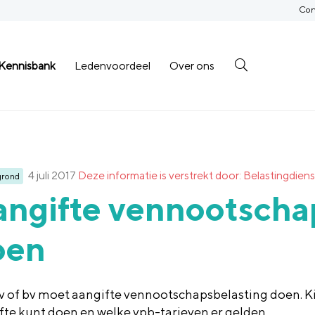
Con
Kennisbank
Ledenvoordeel
Over ons
4 juli 2017
Deze informatie is verstrekt door: Belastingdiens
grond
ngifte vennootscha
oen
v of bv moet aangifte vennootschapsbelasting doen. Ki
fte kunt doen en welke vpb-tarieven er gelden.