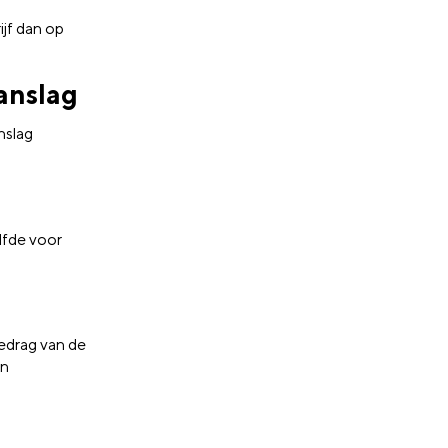
ijf dan op
anslag
nslag
lfde voor
bedrag van de
an