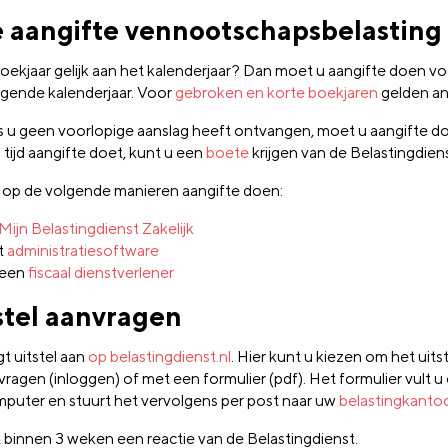
 aangifte vennootschapsbelasting
oekjaar gelijk aan het kalenderjaar? Dan moet u aangifte doen voo
lgende kalenderjaar. Voor
gebroken en korte boekjaren
gelden an
s u geen voorlopige aanslag heeft ontvangen, moet u aangifte do
 tijd aangifte doet, kunt u een
boete
krijgen van de Belastingdiens
 op de volgende manieren aangifte doen:
Mijn Belastingdienst Zakelijk
t
administratiesoftware
 een
fiscaal dienstverlener
stel aanvragen
t uitstel aan
op belastingdienst.nl
. Hier kunt u kiezen om het uitst
vragen (inloggen) of met een formulier (pdf). Het formulier vult u 
puter en stuurt het vervolgens per post naar uw
belastingkanto
gt binnen 3 weken een reactie van de Belastingdienst.