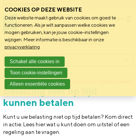
Schoonmakend Nederland
COOKIES OP DEZE WEBSITE
Deze website maakt gebruik van cookies om goed te
Menu
functioneren. Als je wilt aanpassen welke cookies we
mogen gebruiken, kan je jouw cookie-instellingen
wijzigen. Meer informatie is beschikbaar in onze
Schoonmakend Nederland
Kennisbank
Onderwerpen
privacyverklaring
.
Menu
Schakel alle cookies in
Toon cookie-instellingen
10 juli 2017
Deze informatie is verstrekt door: Belastingdienst
Alleen essentiële cookies
Belasting niet op tijd
kunnen betalen
Kunt u uw belasting niet op tijd betalen? Kom direct
in actie. Lees hier wat u kunt doen om uitstel of een
regeling aan te vragen.