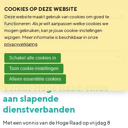
Schoonmakend Nederland
COOKIES OP DEZE WEBSITE
Deze website maakt gebruik van cookies om goed te
Menu
functioneren. Als je wilt aanpassen welke cookies we
mogen gebruiken, kan je jouw cookie-instellingen
wijzigen. Meer informatie is beschikbaar in onze
Schoonmakend Nederland
Kennisbank
Onderwerpen
privacyverklaring
.
Menu
Schakel alle cookies in
Toon cookie-instellingen
11 november 2019
Nieuws
Alleen essentiële cookies
Vonnis Hoge Raad: einde
aan slapende
dienstverbanden
Met een vonnis van de Hoge Raad op vrijdag 8