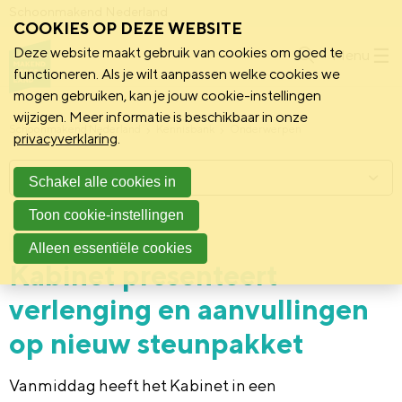
Schoonmakend Nederland
COOKIES OP DEZE WEBSITE
Deze website maakt gebruik van cookies om goed te
Menu
functioneren. Als je wilt aanpassen welke cookies we
mogen gebruiken, kan je jouw cookie-instellingen
wijzigen. Meer informatie is beschikbaar in onze
Schoonmakend Nederland
Kennisbank
Onderwerpen
privacyverklaring
.
Menu
Schakel alle cookies in
Toon cookie-instellingen
20 mei 2020
Achtergrond
Alleen essentiële cookies
Kabinet presenteert
verlenging en aanvullingen
op nieuw steunpakket
Van
middag
heeft het Kabinet in een