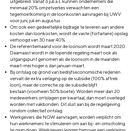
uitgebreid. Vanaf 6 juli a.s. kunnen ondernemers die
minimaal 20% omzetverlies verwachten een
tegemoetkoming in de loonkosten aanvragen
bij UWV
voor juni, juli en augustus.
Om
o
ok
een
gedeeltelijke
b
ijdrage te leveren aan andere
kosten dan loonkosten, wordt d
e vaste (
forfaita
i
re) opslag
verhoogd van 30 naar 40%.
De refe
ren
tie
maand voor de loonsom wordt maart 2020.
Daarnaast wordt in de lopende regeling maart ook als
uitgangspunt genomen als de loonsom in de maan
d
en
maart-mei hoger is dan januari-maart.
Bij ontslag
op grond van bedrijfseconomische redenen
vervalt de
extra
verlaging
op de subsidie
(1
00% aftrek
loon)
, maar de
correctie op de
subsidie
blijft
bestaan
(voorheen 50% boete)
.
Worden meer dan 20
medewerkers ontslagen
per kwartaal
, dan moet overlegd
worden met vakbonden. Dit sluit aan bij de regelgeving
rondom collectief ontslag.
Werkgevers die NOW aanvragen, worden verplicht om
hun werknemers te stimuleren om aan bij- en omscholing
te gaan doen. Werkgevers leggen hierover een verklaring