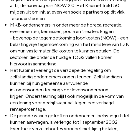
af
bij de aanvraag van NOW 2.0. Het Kabinet trekt 50
miljoen uit om initiatieven van sociale partners op
dit vlak
te ondersteunen.
MKB-ondernemers in onder meer de horeca, recreatie,
evenementen, kermissen, podia en theaters krijgen
-
bovenop
de tegemoetkoming loonkosten (NOW) - een
belastingvrije tegemoetkoming van het ministerie van EZK
om hun vaste materiële kosten te kunnen betalen.
De
sectoren die onder de huidige TOGS vallen komen
hiervoor in aanmerking.
Het Kabinet verlengt de versoepelde regeling om
zelfstandig ondernemers ondersteunen. Zelfstandigen
kunnen bij hun gemeente aanvullende
inkomensondersteuning voor
leven
sonderhoud
krijgen.
Ondersteuning blijft ook mogelijk in de
vor
m van
een lening voor bedrijfskapitaal tegen een verlaagd
rentepercentage.
De periode waarin getroffen ondernemers belastinguitstel
kunnen aanvragen, is verlengd tot 1 september 2002.
Eventuele verzuimboetes voor het niet tijdig betalen,