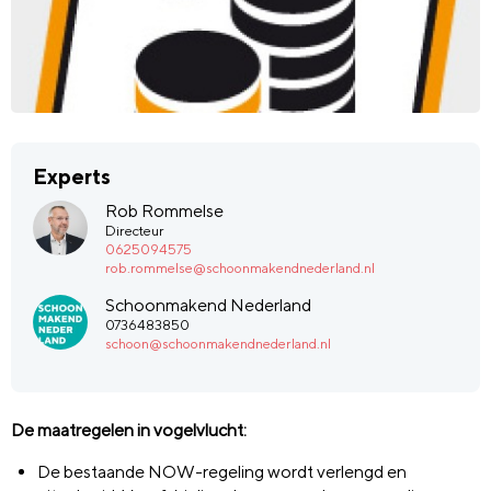
Experts
Rob Rommelse
Directeur
0625094575
rob.rommelse@schoonmakendnederland.nl
Schoonmakend Nederland
0736483850
schoon@schoonmakendnederland.nl
De maatregelen in vogelvlucht:
De bestaande NOW-r
e
geling wordt verlengd en