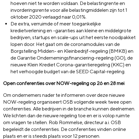
hoeven niet te wor
den voldaan.
D
e belastingrente en
invorderingsrente voor alle belastingmiddelen zijn tot
1
oktober 2020 verlaagd naar 0,01%.
De extra, verruimde of meer toegankelijke
kredietverlening en -garanties aan kleine en middelgrote
bedrijven, startups en
scale
-ups uit het eerste noodpakket
lopen door. Het gaat om de coronamodules van de
Borgstelling Midden- en Kleinbedrijf-regeling (BMKB) en
de Garantie Ondernemingsfinanciering-regeling (GO), de
nieuwe Klein Krediet Corona-garantieregeling (KKC) en
het verhoogde budget van de SEED
Capital
-regeling.
Open conferenties over NOW-regeling op 26 en 28 mei
Om ondernemers nader te informeren over deze nieuwe
NOW-regeling organiseert OSB volgende week twee open
conferenties. Alle bedrijven in de branche kunnen deelneme
n.
We lichten dan de nieuwe regeling toe en er is volop ruimte
om vragen te stellen.
Rob
Rommelse
, directeur a.i. OSB
begeleidt de conferenties.
De conferenties vinden online
plaats en er is steeds plaats voor 12 personen.