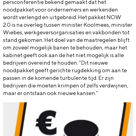
persconferentie bekend gemaakt dat het
noodpakket voor ondernemers en werkenden
wordt verlengd en uitgebreid. Het pakket
NOW
2.0
is na overleg
tussen minister Koolmees,
m
inister
Wiebes
,
wer
k
geversorganisaties en vakbonden
tot
stand gekomen. Het doel van de maatregelen blijft
om zoveel mogelijk banen te behouden
, maar het
kabinet geeft ook aan de het niet mogelijk is alle
bedrijven overeind te houden. “Dit
nieuwe
noodpakket geeft gerichte rugdekking om aan te
passen in de komende turbulente tijd. Er zijn
bedrijven die moeten krimpen of zelfs verdwijnen,
maar er ontsta
an ook nieuwe kansen.”