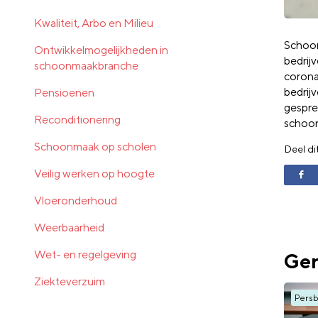
Kwaliteit, Arbo en Milieu
Schoon
Ontwikkelmogelijkheden in
bedrij
schoonmaakbranche
corona
bedrij
Pensioenen
gespre
Reconditionering
schoo
Schoonmaak op scholen
Deel di
Veilig werken op hoogte
Vloeronderhoud
Weerbaarheid
Wet- en regelgeving
Ger
Ziekteverzuim
Persb