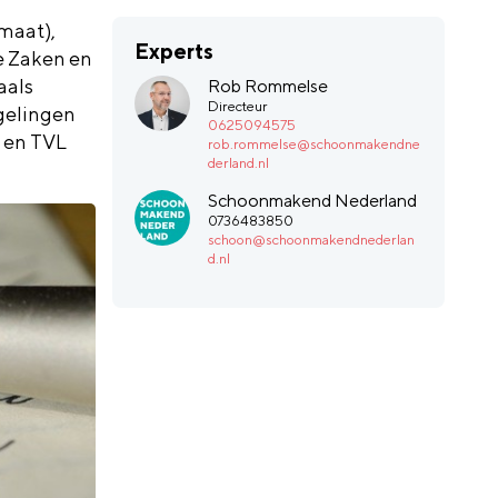
maat),
Experts
e Zaken en
aals
Rob Rommelse
Directeur
gelingen
0625094575
)
en TVL
rob.rommelse@schoonmakendne
derland.nl
Schoonmakend Nederland
0736483850
schoon@schoonmakendnederlan
d.nl