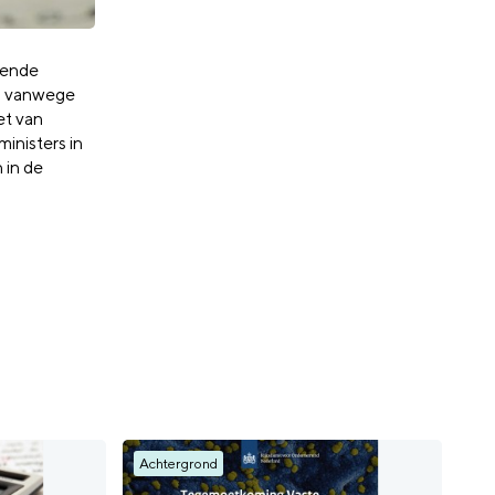
lende
en vanwege
et van
inisters in
 in de
Achtergrond