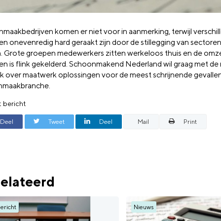
maakbedrijven komen er niet voor in aanmerking, terwijl verschil
ven onevenredig hard geraakt zijn door de stillegging van sector
. Grote groepen medewerkers zitten werkeloos thuis en de omz
ven is flink gekelderd. Schoonmakend Nederland wil graag met de m
k over maatwerk oplossingen voor de meest schrijnende gevallen
nmaakbranche.
t bericht
Deel
Tweet
Deel
Mail
Print
elateerd
ericht
Nieuws