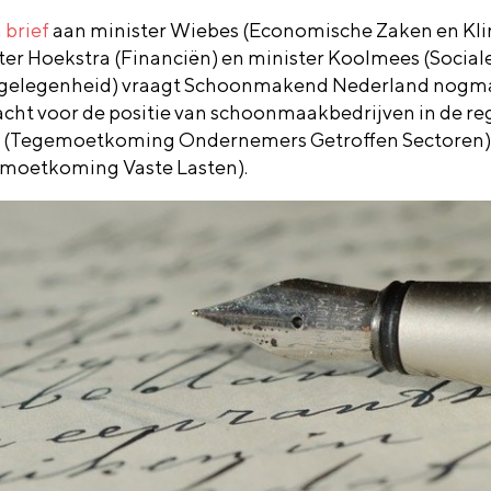
n
brief
aan minister Wiebes (Economische Zaken en Kli
ter Hoekstra (Financiën) en minister Koolmees (Social
elegenheid) vraagt Schoonmakend Nederland nogm
cht voor de positie van schoonmaakbedrijven in de re
S
(Tegemoetkoming Ondernemers Getroffen Sectoren
emoetkoming Vaste
La
sten)
.