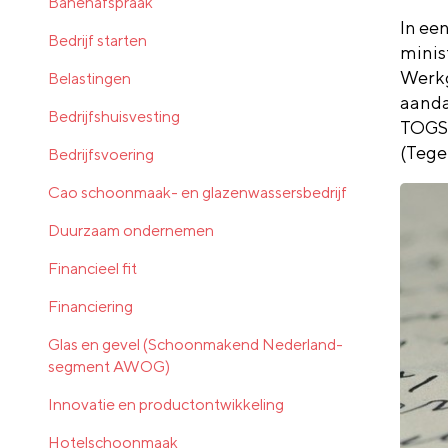
Banenafspraak
In ee
Bedrijf starten
minis
Werkg
Belastingen
aanda
Bedrijfshuisvesting
TOG
(Teg
Bedrijfsvoering
Cao schoonmaak- en glazenwassersbedrijf
Duurzaam ondernemen
Financieel fit
Financiering
Glas en gevel (Schoonmakend Nederland-
segment AWOG)
Innovatie en productontwikkeling
Hotelschoonmaak