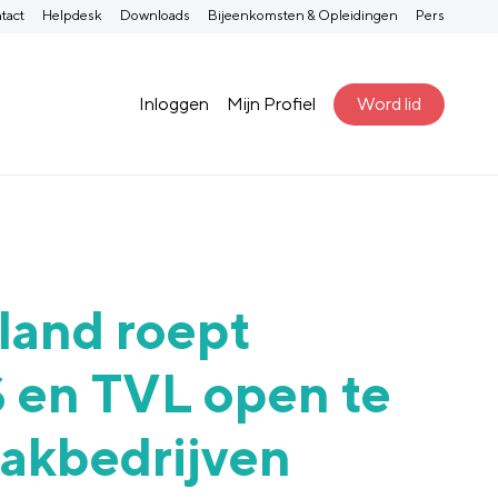
tact
Helpdesk
Downloads
Bijeenkomsten & Opleidingen
Pers
Inloggen
Mijn Profiel
Word lid
and roept
 en TVL open te
aakbedrijven