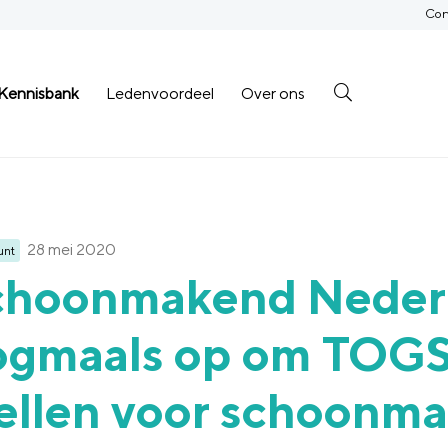
Con
Kennisbank
Ledenvoordeel
Over ons
28 mei 2020
unt
choonmakend Nederl
ogmaals op om TOGS
ellen voor schoonm