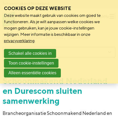
Schoonmakend Nederland
COOKIES OP DEZE WEBSITE
Deze website maakt gebruik van cookies om goed te
Menu
functioneren. Als je wilt aanpassen welke cookies we
mogen gebruiken, kan je jouw cookie-instellingen
wijzigen. Meer informatie is beschikbaar in onze
Schoonmakend Nederland
Kennisbank
Onderwerpen
privacyverklaring
.
Menu
Schakel alle cookies in
Toon cookie-instellingen
30 juli 2021
Vereniging
Alleen essentiële cookies
Schoonmakend Nederland
en Durescom sluiten
samenwerking
Brancheorganisatie Schoonmakend Nederland en