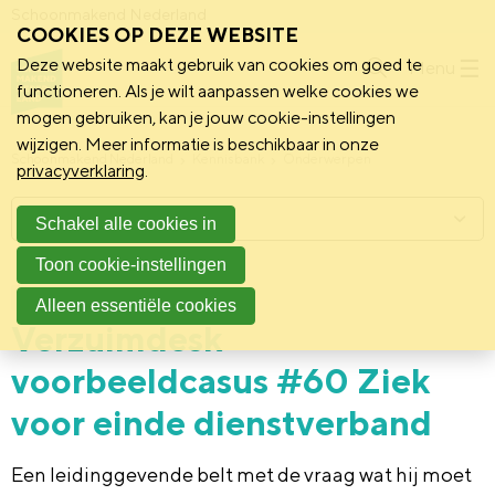
Schoonmakend Nederland
COOKIES OP DEZE WEBSITE
Deze website maakt gebruik van cookies om goed te
Menu
functioneren. Als je wilt aanpassen welke cookies we
mogen gebruiken, kan je jouw cookie-instellingen
wijzigen. Meer informatie is beschikbaar in onze
Schoonmakend Nederland
Kennisbank
Onderwerpen
privacyverklaring
.
Menu
Schakel alle cookies in
Toon cookie-instellingen
6 januari 2022
Achtergrond
Alleen essentiële cookies
Verzuimdesk
voorbeeldcasus #60 Ziek
voor einde dienstverband
Een leidinggevende belt met de vraag wat hij moet