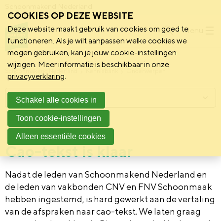
Schoonmakend Nederland
COOKIES OP DEZE WEBSITE
Deze website maakt gebruik van cookies om goed te
Menu
functioneren. Als je wilt aanpassen welke cookies we
mogen gebruiken, kan je jouw cookie-instellingen
wijzigen. Meer informatie is beschikbaar in onze
Schoonmakend Nederland
Kennisbank
Onderwerpen
privacyverklaring
.
Menu
Schakel alle cookies in
Toon cookie-instellingen
2 juli 2024
Nieuws
Alleen essentiële cookies
Cao-tekst is klaar
Nadat de leden van Schoonmakend Nederland en
de leden van vakbonden CNV en FNV Schoonmaak
hebben ingestemd, is hard gewerkt aan de vertaling
van de afspraken naar cao-tekst. We laten graag