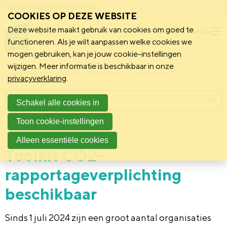
Schoonmakend Nederland
COOKIES OP DEZE WEBSITE
Deze website maakt gebruik van cookies om goed te
Menu
functioneren. Als je wilt aanpassen welke cookies we
mogen gebruiken, kan je jouw cookie-instellingen
wijzigen. Meer informatie is beschikbaar in onze
Schoonmakend Nederland
Kennisbank
Onderwerpen
privacyverklaring
.
Menu
Schakel alle cookies in
Toon cookie-instellingen
10 juli 2024
Nieuws
Alleen essentiële cookies
Toolkit CO2-
rapportageverplichting
beschikbaar
Sinds 1 juli 2024 zijn een groot aantal organisaties