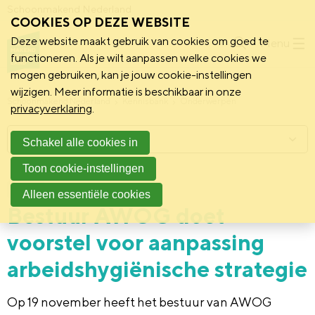
Schoonmakend Nederland
COOKIES OP DEZE WEBSITE
Deze website maakt gebruik van cookies om goed te
Menu
functioneren. Als je wilt aanpassen welke cookies we
mogen gebruiken, kan je jouw cookie-instellingen
wijzigen. Meer informatie is beschikbaar in onze
Schoonmakend Nederland
Kennisbank
Onderwerpen
privacyverklaring
.
Menu
Schakel alle cookies in
Toon cookie-instellingen
17 december 2025
Praktijk
Alleen essentiële cookies
Bestuur AWOG doet
voorstel voor aanpassing
arbeidshygiënische strategie
Op 19 november heeft het bestuur van AWOG