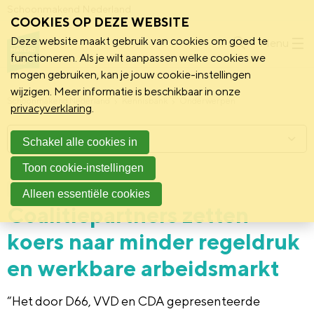
Schoonmakend Nederland
COOKIES OP DEZE WEBSITE
Deze website maakt gebruik van cookies om goed te
Menu
functioneren. Als je wilt aanpassen welke cookies we
mogen gebruiken, kan je jouw cookie-instellingen
wijzigen. Meer informatie is beschikbaar in onze
Schoonmakend Nederland
Kennisbank
Onderwerpen
privacyverklaring
.
Menu
Schakel alle cookies in
Toon cookie-instellingen
3 februari 2026
Standpunt
Alleen essentiële cookies
Coalitiepartners zetten
koers naar minder regeldruk
en werkbare arbeidsmarkt
“Het door D66, VVD en CDA gepresenteerde