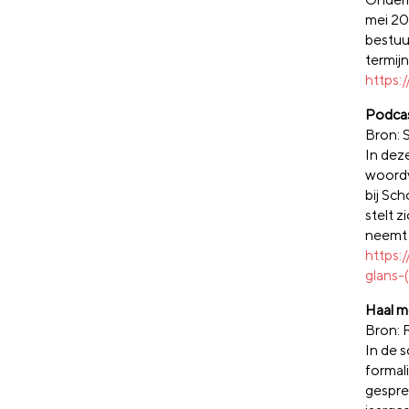
mei 20
bestuu
termij
https:
Podcas
Bron:
In dez
woordvo
bij Sc
stelt z
neemt h
https:
glans-
Haal m
Bron: 
In de 
formal
gespre