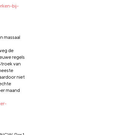
rken-bij-
n massaal
eweg de
ieuwe regels
 Stroek van
meeste
aardoor niet
rechte
 per maand
er-
-NCW. Per 1