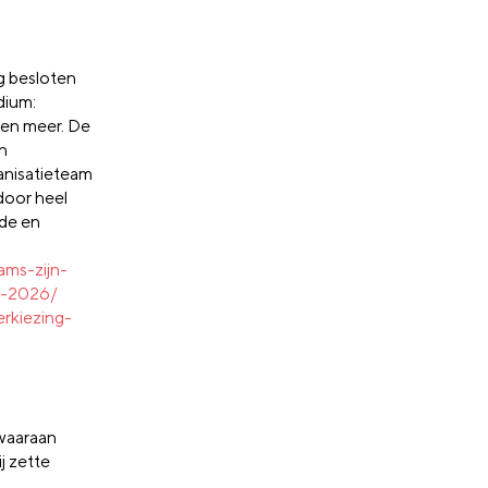
eg besloten
dium:
 en meer. De
n
anisatieteam
door heel
nde en
ms-zijn-
r-2026/
erkiezing-
 waaraan
j zette