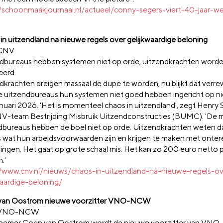
//schoonmaakjournaal.nl/actueel/conny-segers-viert-40-jaar-we
in uitzendland na nieuwe regels over gelijkwaardige beloning
 CNV
dbureaus hebben systemen niet op orde, uitzendkrachten worde
eerd
dkrachten dreigen massaal de dupe te worden, nu blijkt dat verr
 uitzendbureaus hun systemen niet goed hebben ingericht op n
januari 2026. 'Het is momenteel chaos in uitzendland', zegt Henry
V-team Bestrijding Misbruik Uitzendconstructies (BUMC). 'De 
dbureaus hebben de boel niet op orde. Uitzendkrachten weten d
s wat hun arbeidsvoorwaarden zijn en krijgen te maken met onte
ingen. Het gaat op grote schaal mis. Het kan zo 200 euro netto
.'
//www.cnv.nl/nieuws/chaos-in-uitzendland-na-nieuwe-regels-ov
waardige-beloning/
van Oostrom nieuwe voorzitter VNO-NCW
: VNO-NCW
emer Coen van Oostrom wordt de nieuwe voorzitter van VNO