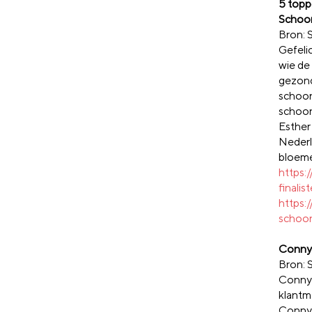
5 topp
Schoon
Bron: 
Gefelic
wie de
gezond
schoon
schoon
Esther
Nederl
bloem
https:
finali
https:
schoo
Conny 
Bron: 
Conny 
klantm
Conny 