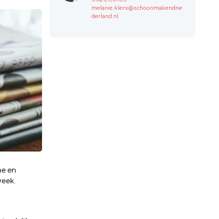
melanie.klerx@schoonmakendne
derland.nl
he en
week.