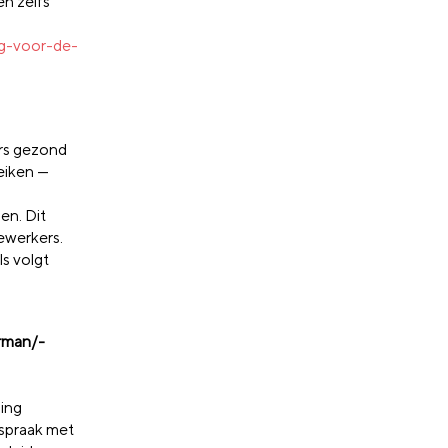
en zelfs
ng-voor-de-
ers gezond
reiken —
en. Dit
ewerkers.
ls volgt
rman/-
ing
spraak met