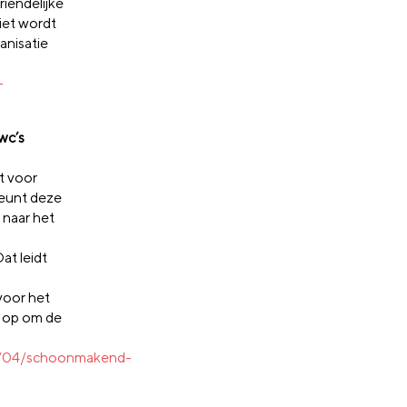
riendelijke
ciet wordt
nisatie
-
wc’s
rt voor
teunt deze
 naar het
at leidt
voor het
n op om de
03/04/schoonmakend-