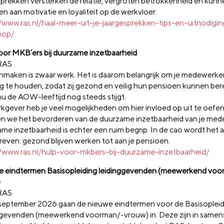
sprekken versterken de relatie, vergroten betrokkenheid en kunn
en aan motivatie en loyaliteit op de werkvloer.
//www.ras.nl/haal-meer-uit-je-jaargesprekken-tips-en-uitnodigi
hop/
oor MKB’ers bij duurzame inzetbaarheid
RAS
maken is zwaar werk. Het is daarom belangrijk om je medewerk
lig te houden, zodat zij gezond en veilig hun pensioen kunnen be
nu de AOW-leeftijd nog steeds stijgt.
rkgever heb je veel mogelijkheden om hier invloed op uit te oefen
 we het bevorderen van de duurzame inzetbaarheid van je med
me inzetbaarheid is echter een ruim begrip. In de cao wordt het a
even: gezond blijven werken tot aan je pensioen.
//www.ras.nl/hulp-voor-mkbers-bij-duurzame-inzetbaarheid/
 eindtermen Basisopleiding leidinggevenden (meewerkend voo
)
RAS
september 2026 gaan de nieuwe eindtermen voor de Basisopleid
ggevenden (meewerkend voorman/-vrouw) in. Deze zijn in samen