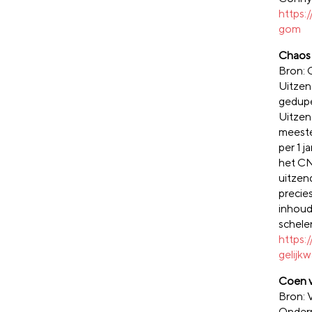
https:
gom
Chaos 
Bron:
Uitzen
gedup
Uitzen
meeste
per 1 
het CN
uitzen
precie
inhoud
schelen
https:
gelijk
Coen 
Bron
Ondern