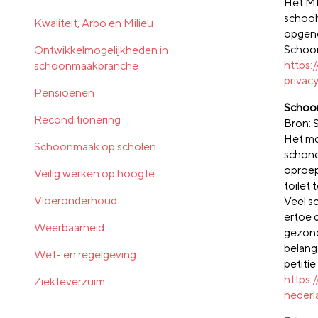
Het MD
schoolw
Kwaliteit, Arbo en Milieu
opgeno
Schoon
Ontwikkelmogelijkheden in
https:
schoonmaakbranche
privac
Pensioenen
Schoon
Reconditionering
Bron:
Het mdl
Schoonmaak op scholen
schone
oproep
Veilig werken op hoogte
toilet 
Vloeronderhoud
Veel sc
ertoe d
Weerbaarheid
gezond
belang
Wet- en regelgeving
petiti
https
Ziekteverzuim
nederl