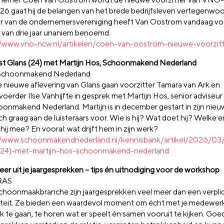
26 gaat hij de belangen van het brede bedrijfsleven vertegenwoo
r van de ondernemersvereniging heeft Van Oostrom vandaag vo
n van drie jaar unaniem benoemd.
//www.vno-ncw.nl/artikelen/coen-van-oostrom-nieuwe-voorzit
t Glans (24) met Martijn Hos, Schoonmakend Nederland
 Schoonmakend Nederland
e nieuwe aflevering van Glans gaan voorzitter Tamara van Ark en
erder Ilse Vanhijfte in gesprek met Martijn Hos, senior adviseur p
hoonmakend Nederland. Martijn is in december gestart in zijn nieu
ich graag aan de luisteraars voor. Wie is hij? Wat doet hij? Welke e
ij mee? En vooral: wat drijft hem in zijn werk?
//www.schoonmakendnederland.nl/kennisbank/artikel/2026/03
(24)-met-martijn-hos-schoonmakend-nederland
eer uit je jaargesprekken – tips én uitnodiging voor de workshop
RAS
schoonmaakbranche zijn jaargesprekken veel meer dan een verpli
iteit. Ze bieden een waardevol moment om écht met je medewerk
k te gaan, te horen wat er speelt én samen vooruit te kijken. Go