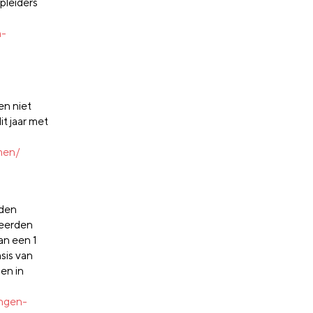
pleiders
n-
en niet
it jaar met
men/
rden
neerden
an een 1
sis van
en in
ingen-