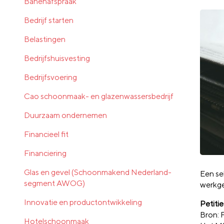
Banenafspraak
Bedrijf starten
Belastingen
Bedrijfshuisvesting
Bedrijfsvoering
Cao schoonmaak- en glazenwassersbedrijf
Duurzaam ondernemen
Financieel fit
Financiering
Glas en gevel (Schoonmakend Nederland-
Een se
segment AWOG)
werkge
Innovatie en productontwikkeling
Petiti
Bron: 
Hotelschoonmaak