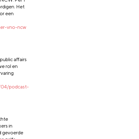
rdigen. Het
or een
ter-vno-ncw
ublic affairs
we rol en
rvaring
/04/podcast-
chte
ers in
ed gevoerde