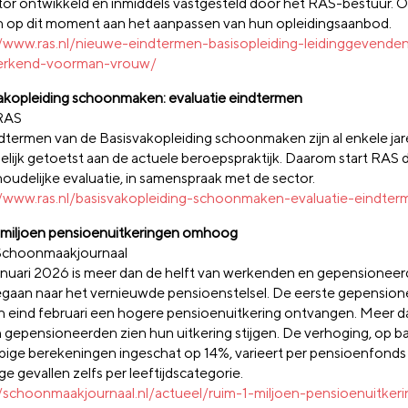
tor ontwikkeld en inmiddels vastgesteld door het RAS-bestuur. O
 op dit moment aan het aanpassen van hun opleidingsaanbod.
//www.ras.nl/nieuwe-eindtermen-basisopleiding-leidinggevende
rkend-voorman-vrouw/
akopleiding schoonmaken: evaluatie eindtermen
RAS
dtermen van de Basisvakopleiding schoonmaken zijn al enkele jar
elijk getoetst aan de actuele beroepspraktijk. Daarom start RAS d
houdelijke evaluatie, in samenspraak met de sector.
//www.ras.nl/basisvakopleiding-schoonmaken-evaluatie-eindter
 miljoen pensioenuitkeringen omhoog
Schoonmaakjournaal
januari 2026 is meer dan de helft van werkenden en gepensionee
gaan naar het vernieuwde pensioenstelsel. De eerste gepensio
 eind februari een hogere pensioenuitkering ontvangen. Meer d
n gepensioneerden zien hun uitkering stijgen. De verhoging, op ba
pige berekeningen ingeschat op 14%, varieert per pensioenfonds 
 gevallen zelfs per leeftijdscategorie.
//schoonmaakjournaal.nl/actueel/ruim-1-miljoen-pensioenuitker