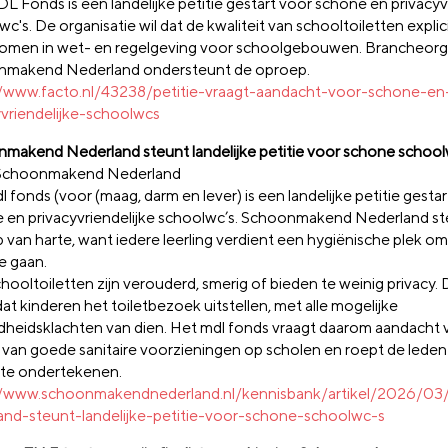
L Fonds is een landelijke petitie gestart voor schone en privacyv
c's. De organisatie wil dat de kwaliteit van schooltoiletten expli
men in wet- en regelgeving voor schoolgebouwen. Brancheorga
makend Nederland ondersteunt de oproep.
//www.facto.nl/43238/petitie-vraagt-aandacht-voor-schone-en
yvriendelijke-schoolwcs
makend Nederland steunt landelijke petitie voor schone school
 Schoonmakend Nederland
 fonds (voor (maag, darm en lever) is een landelijke petitie gesta
 en privacyvriendelijke schoolwc’s. Schoonmakend Nederland s
 van harte, want iedere leerling verdient een hygiënische plek om
te gaan.
hooltoiletten zijn verouderd, smerig of bieden te weinig privacy. D
at kinderen het toiletbezoek uitstellen, met alle mogelijke
heidsklachten van dien. Het mdl fonds vraagt daarom aandacht 
 van goede sanitaire voorzieningen op scholen en roept de lede
e te ondertekenen.
://www.schoonmakendnederland.nl/kennisbank/artikel/2026/
and-steunt-landelijke-petitie-voor-schone-schoolwc-s