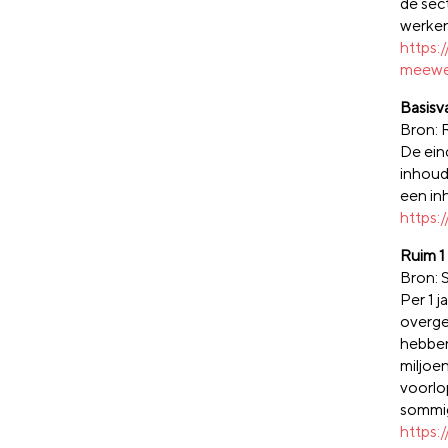
de sec
werken
https:
meewe
Basisv
Bron: 
De ein
inhoud
een in
https:
Ruim 1
Bron: 
Per 1 
overge
hebben
miljoe
voorlo
sommige
https: