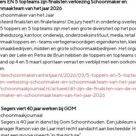
ers EN 5 topteams zijn finalisten verkiezing Schoonmaker en
maakteam van het jaar 2026
Schoonmaker van het Jaar
iteerd finalisten en finaleteams! De jury heeft in onderling overl
 5 toppers en 5 topteams zijn met een grote diversiteit op het po
heidszorg, kantoor, onderwijs, onderzoeksinstituut, media, retail
maaktoppers en -teams vertegenwoordigen eigendiensten, klei
maakbedrijven, midden en grote schoonmaakbedrijven. Het org
 van der Lelie en Petra de Bruin hebben de toppers en topteams 
and op 4 en 5 maart spontaan verrast en verblijd met een oorko
en.
//deschoonmakervanhetjaar.nl/2026/03/5-toppers-en-5-toptea
sten-verkiezing-schoonmaker-en-schoonmaakteam-van-het-jaa
//schoonmaakjournaal.nl/actueel/dit-zijn-de-finalisten-van-de-v
nmaker-en-schoonmaakteam-van-het-jaar-2026
Segers viert 40 jaar werken bij GOM
Schoonmaakjournaal
Segers is 40 jaar in dienst bij Gom Schoonhouden. Een jubileum
anager Ramon van de Laar met recht aandacht aan besteedde. Hi
met een mooie speech ‘in the picture”.