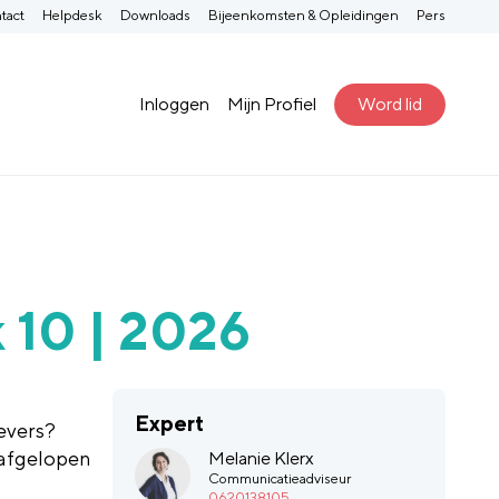
tact
Helpdesk
Downloads
Bijeenkomsten & Opleidingen
Pers
Inloggen
Mijn Profiel
Word lid
 10 | 2026
Expert
evers?
 afgelopen
Melanie Klerx
Communicatieadviseur
0620138105