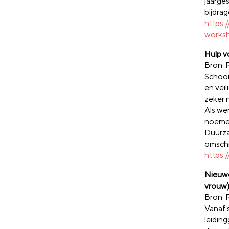
jaarge
bijdrag
https:
works
Hulp v
Bron: 
Schoon
en vei
zeker 
Als we
noemen
Duurza
omschr
https:
Nieuwe
vrouw
Bron: 
Vanaf 
leidin