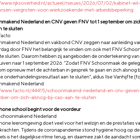
//www.rijksoverheid.nl/actueel/nieuws/2026/07/02/kabinet-wil
ansen-vergroten-voor-werkzoekende-met-arbeidsbeperking
makend Nederland en CNV geven FNV tot 1 september om zich 
 te sluiten
Facto
makend Nederland en vakbond CNV zeggen naar aanleiding van
dag door FNV het belangrijk te vinden om ook met FNV Schoo
 te sluiten. Daarom hebben zij aangeboden de ondertekening van
uiven naar 1 september 2026. "Zodat FNV Schoonmaak de gele
om opnieuw met de achterban in gesprek te gaan en zich alsnog bi
e onderhandelingsresultaat aan te sluiten", aldus Ilse Vanhijfte (f
nmakend Nederland.
//www.facto.nl/44415/schoonmakend-nederland-en-cnv-geven-
ber-om-zich-alsnog-bij-cao-aan-te-sluiten
hone school begint voor de voordeur
 Schoonmakend Nederland
hone leeromgeving doet veel voor het welzijn en de prestaties va
rkrachten. Tijdens de coronapandemie stond hygiëne hoog op de
els is het dagelijkse ritme terug, en daarmee zakt de aandacht s