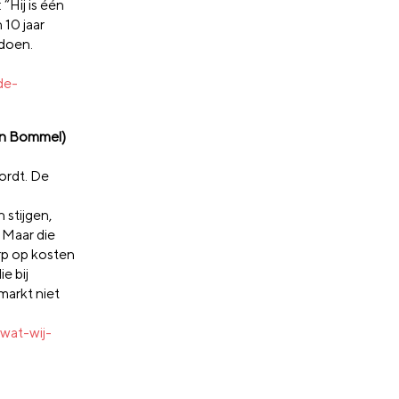
“Hij is één
 10 jaar
 doen.
de-
van Bommel)
ordt. De
 stijgen,
 Maar die
erp op kosten
e bij
markt niet
wat-wij-