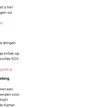
t is het
gen via
li
e dringen.
e kritiek op
eloofde 500
geldruk
erking
 met een
kenden voor
rijft
ede Kamer.