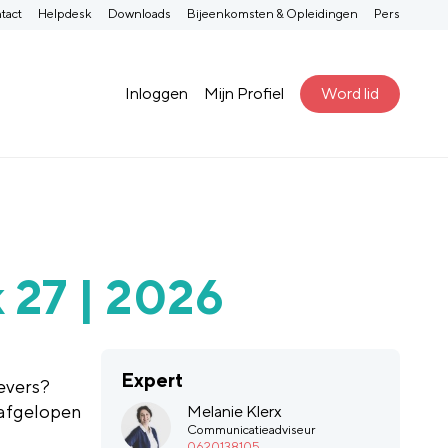
tact
Helpdesk
Downloads
Bijeenkomsten & Opleidingen
Pers
Inloggen
Mijn Profiel
Word lid
 27 | 2026
Expert
evers?
 afgelopen
Melanie Klerx
Communicatieadviseur
0620138105