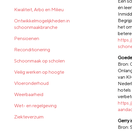
Een sc
én lee
Kwaliteit, Arbo en Milieu
Inmidd
Begrij
Ontwikkelmogelijkheden in
het om 
schoonmaakbranche
betere
Pensioenen
https:
schone
Reconditionering
Goede 
Schoonmaak op scholen
Bron:
Onlang
Veilig werken op hoogte
van KH
Vloeronderhoud
Nederl
hotels
Weerbaarheid
verbet
https:
Wet- en regelgeving
aandac
Ziekteverzuim
Gerry 
Bron: 