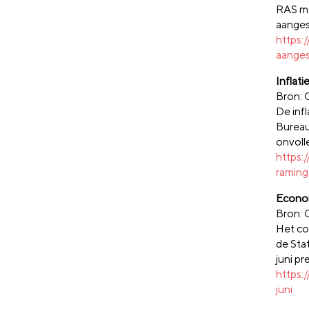
RAS mo
aanges
https:
aanges
Inflati
Bron:
De infl
Bureau
onvoll
https:
raming
Econom
Bron:
Het co
de Stat
juni pr
https:
juni