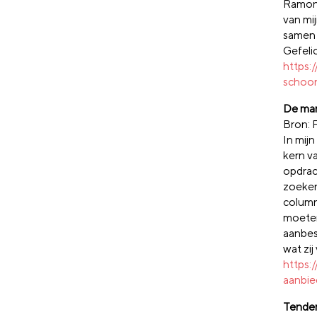
Ramon v
van mi
samen e
Gefelic
https:
schoon
De mar
Bron: 
In mij
kern va
opdrach
zoeken
column
moeten
aanbes
wat zij
https:
aanbi
Tender