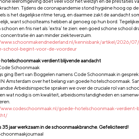
hone leeromgeving doet veel voor het welzijn en de prestaties va
rkrachten. Tijdens de coronapandemie stond hygiëne hoog op de
els is het dagelijkse ritme terug, en daarmee zakt de aandacht s
pelijk, want schoolteams hebben al genoeg op hun bord. Tegelijker
schoon en fris niet als ‘extra’ te zien: een goed schone school dra
 concentratie én aan minder ziekteverzuim.
//www.schoonmakendnederland.nl/kennisbank/artikel/2026/07
-school-begint-voor-de-voordeur
hotelschoonmaak verdient blijvende aandacht
 Code Schoonmaak
s ging Bert van Boggelen namens Code Schoonmaak in gesprek
N Amsterdam over het belang van goede hotelschoonmaak. Sa
andse Arbeidsinspectie spraken we over de cruciale rol van scho
 en wat nodig is om kwaliteit, arbeidsomstandigheden en samenw
eren.
//www.codeschoonmaak.nl/goede-hotelschoonmaak-verdient-bl
ht/
is 35 jaar werkzaam in de schoonmaakbranche. Gefeliciteerd!
Schoonmaakjournaal