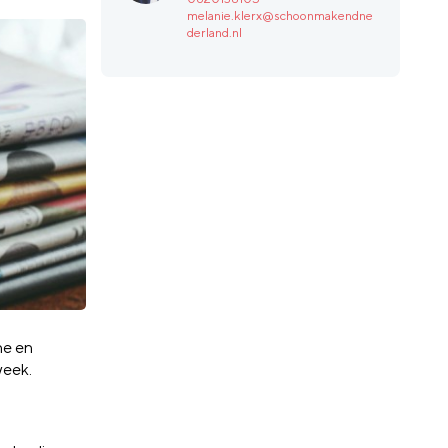
melanie.klerx@schoonmakendne
derland.nl
he en
week.