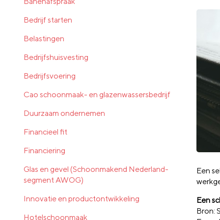
Banenafspraak
Bedrijf starten
Belastingen
Bedrijfshuisvesting
Bedrijfsvoering
Cao schoonmaak- en glazenwassersbedrijf
Duurzaam ondernemen
Financieel fit
Financiering
Glas en gevel (Schoonmakend Nederland-
Een se
segment AWOG)
werkge
Innovatie en productontwikkeling
Een sc
Bron:
Hotelschoonmaak