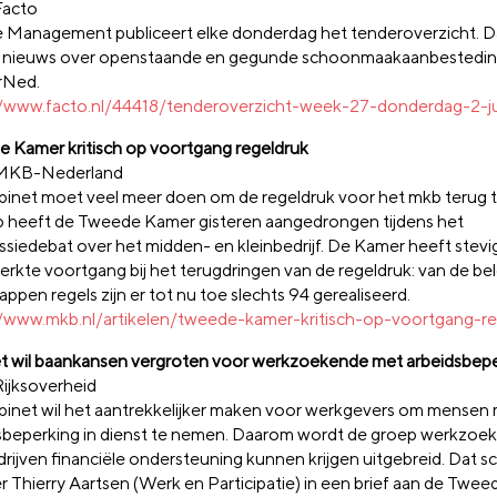
Facto
e Management publiceert elke donderdag het tenderoverzicht. Da
e nieuws over openstaande en gegunde schoonmaakaanbestedin
rNed.
//www.facto.nl/44418/tenderoverzicht-week-27-donderdag-2-ju
 Kamer kritisch op voortgang regeldruk
 MKB-Nederland
binet moet veel meer doen om de regeldruk voor het mkb terug t
 heeft de Tweede Kamer gisteren aangedrongen tijdens het
siedebat over het midden- en kleinbedrijf. De Kamer heeft stevig
erkte voortgang bij het terugdringen van de regeldruk: van de b
appen regels zijn er tot nu toe slechts 94 gerealiseerd.
//www.mkb.nl/artikelen/tweede-kamer-kritisch-op-voortgang-re
t wil baankansen vergroten voor werkzoekende met arbeidsbep
Rijksoverheid
binet wil het aantrekkelijker maken voor werkgevers om mensen
sbeperking in dienst te nemen. Daarom wordt de groep werkzoe
rijven financiële ondersteuning kunnen krijgen uitgebreid. Dat sch
er Thierry Aartsen (Werk en Participatie) in een brief aan de Twe