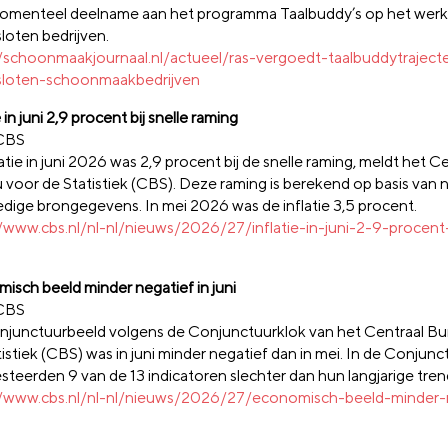
menteel deelname aan het programma Taalbuddy’s op het werk
loten bedrijven.
//schoonmaakjournaal.nl/actueel/ras-vergoedt-taalbuddytraject
loten-schoonmaakbedrijven
e in juni 2,9 procent bij snelle raming
 CBS
atie in juni 2026 was 2,9 procent bij de snelle raming, meldt het C
 voor de Statistiek (CBS). Deze raming is berekend op basis van 
edige brongegevens. In mei 2026 was de inflatie 3,5 procent.
//www.cbs.nl/nl-nl/nieuws/2026/27/inflatie-in-juni-2-9-procent-
isch beeld minder negatief in juni
 CBS
njunctuurbeeld volgens de Conjunctuurklok van het Centraal Bu
istiek (CBS) was in juni minder negatief dan in mei. In de Conjun
esteerden 9 van de 13 indicatoren slechter dan hun langjarige tren
//www.cbs.nl/nl-nl/nieuws/2026/27/economisch-beeld-minder-n