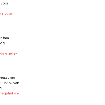
 voor
en-voor-
entraal
nog
bij-snelle-
reau voor
ctuurklok van
d.
egatief-in-