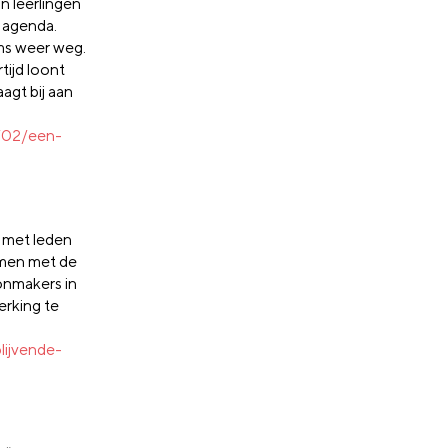
n leerlingen
 agenda.
oms weer weg.
tijd loont
agt bij aan
/02/een-
 met leden
men met de
onmakers in
erking te
ijvende-