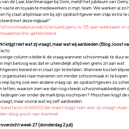
an de Laar, klantmanager bij Gom, meldt het jubileum van Gerry.: 
jn vaste en loyaalste medewerkers in mijn team. We werken al zo’n
n hij staat altijd klaar om bij zijn opdrachtgever een stap extra te
iteerd met deze mijlpaal!”
//schoonmaakjournaal.nl/actueel/gerry-is-35-jaar-werkzaam-in-
maakbranche-gefeliciteerd
kt krijgt niet wat zij vraagt, maar wat wij aanbieden (Blog Joost 
Facto
n vorige column stelde ik de vraag wanneer schoonmaak te duur w
n mijn betoog was dat er uiteindelijk altijd een grens zit aan wat
tgevers bereid en in staat zijn te betalen. Wanneer kosten blijven
 organisaties naar manieren om minder schoonmaak in te kopen.
 riep bij mij ook een andere vraag op: als opdrachtgevers zo sch
 letten, waarom zien we dan nog steeds schoonmaakbedrijven di
tedingen ver onder de marktprijs inschrijven? Misschien krijgt de 
 vraagt, maar vooral wat wij zelf aanbieden.
//www.facto.nl/44302/de-markt-krijgt-niet-wat-zij-vraagt-maar-
eden-blog-joost-van-bommel
overzicht week 27 (donderdag 2 juli)