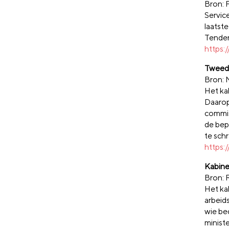
Bron: 
Servic
laatst
Tende
https:
Tweede
Bron:
Het ka
Daarop
commis
de bep
te schr
https:
Kabine
Bron: 
Het ka
arbeid
wie bed
minist