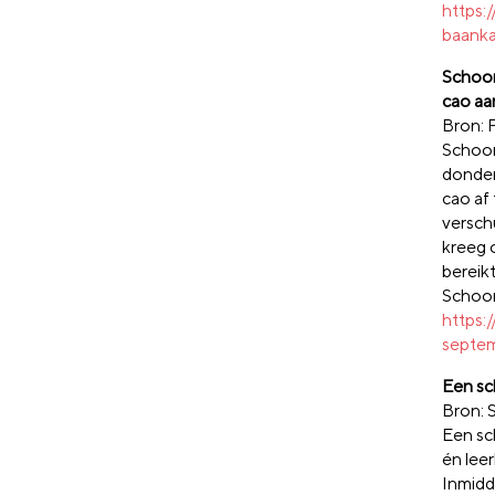
https:
baank
Schoon
cao aan
Bron: 
Schoon
donder
cao af
versch
kreeg 
bereikt
Schoo
https:
septem
Een sc
Bron:
Een sc
én lee
Inmidd