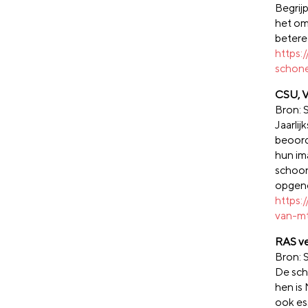
Begrij
het om 
betere
https:
schone
CSU, V
Bron: 
Jaarli
beoord
hun ima
schoon
opgen
https:
van-m
RAS ve
Bron: 
De sch
hen is
ook es