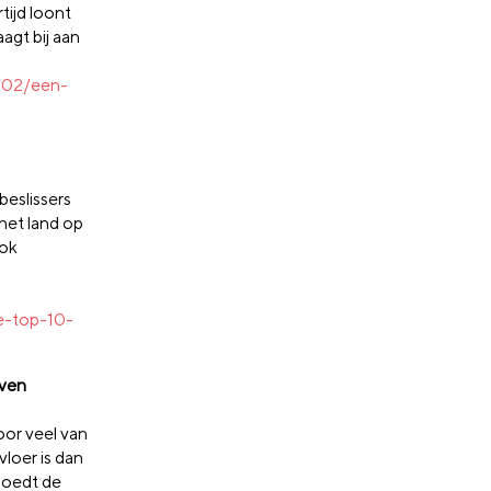
tijd loont
agt bij aan
/02/een-
beslissers
het land op
ook
0
e-top-10-
jven
or veel van
loer is dan
goedt de