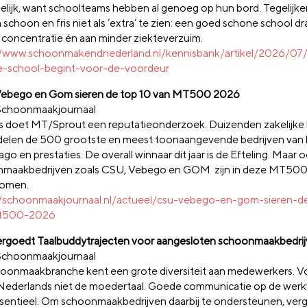
pelijk, want schoolteams hebben al genoeg op hun bord. Tegelijker
schoon en fris niet als ‘extra’ te zien: een goed schone school dra
 concentratie én aan minder ziekteverzuim.
//www.schoonmakendnederland.nl/kennisbank/artikel/2026/07
-school-begint-voor-de-voordeur
ebego en Gom sieren de top 10 van MT500 2026
Schoonmaakjournaal
jks doet MT/Sprout een reputatieonderzoek. Duizenden zakelijke 
elen de 500 grootste en meest toonaangevende bedrijven van 
go en prestaties. De overall winnaar dit jaar is de Efteling. Maar 
maakbedrijven zoals CSU, Vebego en GOM zijn in deze MT50
omen.
//schoonmaakjournaal.nl/actueel/csu-vebego-en-gom-sieren-d
t500-2026
rgoedt Taalbuddytrajecten voor aangesloten schoonmaakbedri
Schoonmaakjournaal
oonmaakbranche kent een grote diversiteit aan medewerkers. Vo
 Nederlands niet de moedertaal. Goede communicatie op de werkv
sentieel. Om schoonmaakbedrijven daarbij te ondersteunen, ver