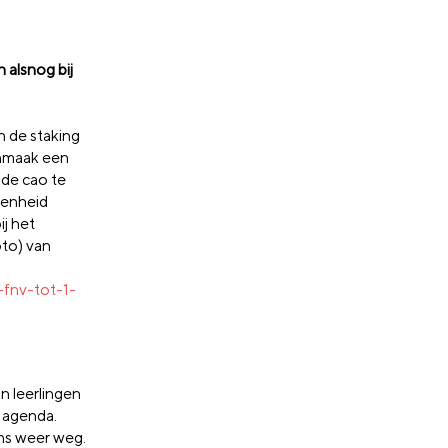
-
alsnog bij
 de staking
nmaak een
 de cao te
genheid
j het
oto) van
fnv-tot-1-
n leerlingen
 agenda.
oms weer weg.