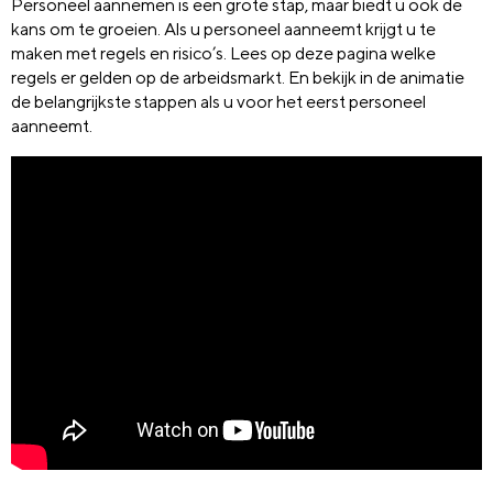
Personeel aannemen is een grote stap, maar biedt u ook de
kans om te groeien. Als u personeel aanneemt krijgt u te
maken met regels en risico’s. Lees op deze pagina welke
regels er gelden op de arbeidsmarkt. En bekijk in de animatie
de belangrijkste stappen als u voor het eerst personeel
aanneemt.