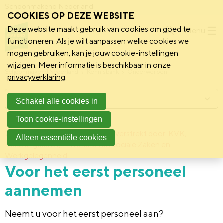
Schoonmakend Nederland
COOKIES OP DEZE WEBSITE
Deze website maakt gebruik van cookies om goed te
Menu
functioneren. Als je wilt aanpassen welke cookies we
mogen gebruiken, kan je jouw cookie-instellingen
wijzigen. Meer informatie is beschikbaar in onze
Schoonmakend Nederland
Kennisbank
Onderwerpen
privacyverklaring
.
Menu
Schakel alle cookies in
Toon cookie-instellingen
7 maart 2017
Deze informatie is verstrekt door: KVK,
Alleen essentiële cookies
Belastingdienst, Ministerie van Sociale Zaken en
Werkgelegenheid
Voor het eerst personeel
aannemen
Neemt u voor het eerst personeel aan?