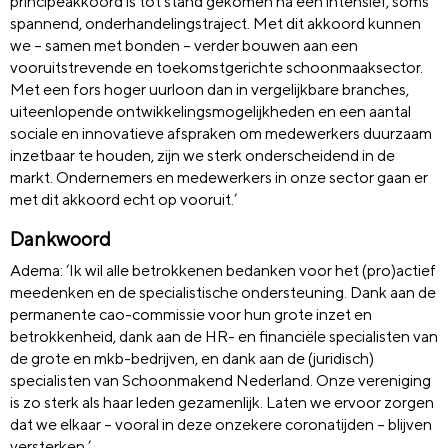
principeakkoord is tot stand gekomen na een intensief, soms
spannend, onderhandelingstraject. Met dit akkoord kunnen
we – samen met bonden – verder bouwen aan een
vooruitstrevende en toekomstgerichte schoonmaaksector.
Met een fors hoger uurloon dan in vergelijkbare branches,
uiteenlopende ontwikkelingsmogelijkheden en een aantal
sociale en innovatieve afspraken om medewerkers duurzaam
inzetbaar te houden, zijn we sterk onderscheidend in de
markt. Ondernemers en medewerkers in onze sector gaan er
met dit akkoord echt op vooruit.’
Dankwoord
Adema: ‘Ik wil alle betrokkenen bedanken voor het (pro)actief
meedenken en de specialistische ondersteuning. Dank aan de
permanente cao-commissie voor hun grote inzet en
betrokkenheid, dank aan de HR- en financiële specialisten van
de grote en mkb-bedrijven, en dank aan de (juridisch)
specialisten van Schoonmakend Nederland. Onze vereniging
is zo sterk als haar leden gezamenlijk. Laten we ervoor zorgen
dat we elkaar – vooral in deze onzekere coronatijden – blijven
versterken.’