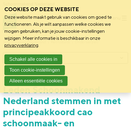
Schoonmakend Nederland
COOKIES OP DEZE WEBSITE
Deze website maakt gebruik van cookies om goed te
Menu
functioneren. Als je wilt aanpassen welke cookies we
mogen gebruiken, kan je jouw cookie-instellingen
wijzigen. Meer informatie is beschikbaar in onze
Schoonmakend Nederland
Kennisbank
Onderwerpen
privacyverklaring
.
Menu
Schakel alle cookies in
Toon cookie-instellingen
20 december 2021
Nieuws
Alleen essentiële cookies
Leden Schoonmakend
Nederland stemmen in met
principeakkoord cao
schoonmaak- en