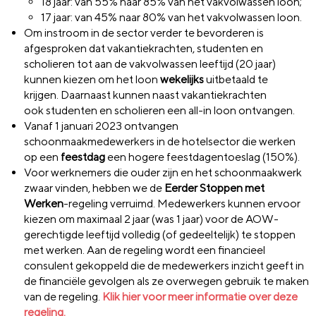
18 jaar: van 55% naar 85% van het vakvolwassen loon;
17 jaar: van 45% naar 80% van het vakvolwassen loon.
Om instroom in de sector verder te bevorderen is
afgesproken dat vakantiekrachten, studenten en
scholieren tot aan de vakvolwassen leeftijd (20 jaar)
kunnen kiezen om het loon
wekelijks
uitbetaald te
krijgen. Daarnaast kunnen naast vakantiekrachten
ook studenten en scholieren een all-in loon ontvangen.
Vanaf 1 januari 2023 ontvangen
schoonmaakmedewerkers in de hotelsector die werken
op een
feestdag
een hogere feestdagentoeslag (150%).
Voor werknemers die ouder zijn en het schoonmaakwerk
zwaar vinden, hebben we de
Eerder Stoppen met
Werken
-regeling verruimd. Medewerkers kunnen ervoor
kiezen om maximaal 2 jaar (was 1 jaar) voor de AOW-
gerechtigde leeftijd volledig (of gedeeltelijk) te stoppen
met werken. Aan de regeling wordt een financieel
consulent gekoppeld die de medewerkers inzicht geeft in
de financiële gevolgen als ze overwegen gebruik te maken
van de regeling.
Klik hier voor meer informatie over deze
regeling.