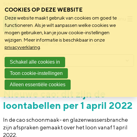
Schoonmakend Nederland
COOKIES OP DEZE WEBSITE
Deze website maakt gebruik van cookies om goed te
Menu
functioneren. Als je wilt aanpassen welke cookies we
mogen gebruiken, kan je jouw cookie-instellingen
wijzigen. Meer informatie is beschikbaar in onze
Schoonmakend Nederland
Kennisbank
Onderwerpen
privacyverklaring
.
Menu
Schakel alle cookies in
Toon cookie-instellingen
16 februari 2022
Praktijk
Alleen essentiële cookies
Nieuwe cao: dit zijn de
loontabellen per 1 april 2022
In de cao schoonmaak- en glazenwassersbranche
zijn afspraken gemaakt over het loon vanaf 1 april
2022.