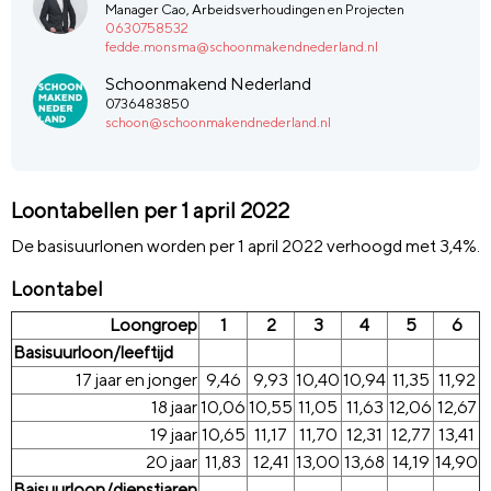
Manager Cao, Arbeidsverhoudingen en Projecten
0630758532
fedde.monsma@schoonmakendnederland.nl
Schoonmakend Nederland
0736483850
schoon@schoonmakendnederland.nl
Loontabellen per 1 april 2022
De basisuurlonen worden per 1 april 2022 verhoogd met 3,4%.
Loontabel
Loongroep
1
2
3
4
5
6
Basisuurloon/leeftijd
17 jaar en jonger
9,46
9,93
10,40
10,94
11,35
11,92
18 jaar
10,06
10,55
11,05
11,63
12,06
12,67
19 jaar
10,65
11,17
11,70
12,31
12,77
13,41
20 jaar
11,83
12,41
13,00
13,68
14,19
14,90
Baisuurloon/dienstjaren