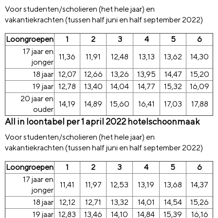
Voor studenten/scholieren (het hele jaar) en
vakantiekrachten (tussen half juni en half september 2022)
Loongroepen
1
2
3
4
5
6
17 jaar en
11,36
11,91
12,48
13,13
13,62
14,30
jonger
18 jaar
12,07
12,66
13,26
13,95
14,47
15,20
19 jaar
12,78
13,40
14,04
14,77
15,32
16,09
20 jaar en
14,19
14,89
15,60
16,41
17,03
17,88
ouder
All in loontabel per 1 april 2022 hotelschoonmaak
Voor studenten/scholieren (het hele jaar) en
vakantiekrachten (tussen half juni en half september 2022)
Loongroepen
1
2
3
4
5
6
17 jaar en
11,41
11,97
12,53
13,19
13,68
14,37
jonger
18 jaar
12,12
12,71
13,32
14,01
14,54
15,26
19 jaar
12,83
13,46
14,10
14,84
15,39
16,16