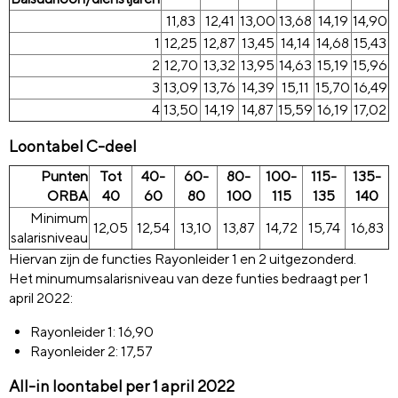
11,83
12,41
13,00
13,68
14,19
14,90
1
12,25
12,87
13,45
14,14
14,68
15,43
2
12,70
13,32
13,95
14,63
15,19
15,96
3
13,09
13,76
14,39
15,11
15,70
16,49
4
13,50
14,19
14,87
15,59
16,19
17,02
Loontabel C-deel
Punten
Tot
40-
60-
80-
100-
115-
135-
ORBA
40
60
80
100
115
135
140
Minimum
12,05
12,54
13,10
13,87
14,72
15,74
16,83
salarisniveau
Hiervan zijn de functies Rayonleider 1 en 2 uitgezonderd.
Het minumumsalarisniveau van deze funties bedraagt per 1
april 2022:
Rayonleider 1: 16,90
Rayonleider 2: 17,57
All-in loontabel per 1 april 2022