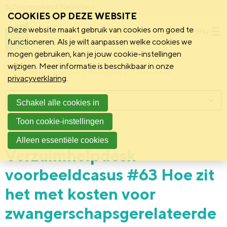
Schoonmakend Nederland
COOKIES OP DEZE WEBSITE
Deze website maakt gebruik van cookies om goed te
Menu
functioneren. Als je wilt aanpassen welke cookies we
mogen gebruiken, kan je jouw cookie-instellingen
wijzigen. Meer informatie is beschikbaar in onze
Schoonmakend Nederland
Kennisbank
Onderwerpen
privacyverklaring
.
Menu
Schakel alle cookies in
Toon cookie-instellingen
9 juni 2022
Achtergrond
Alleen essentiële cookies
Verzuimhelpdesk
voorbeeldcasus #63 Hoe zit
het met kosten voor
zwangerschapsgerelateerde