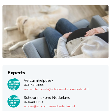
Experts
Verzuimhelpdesk
073-6483850
verzuimhelpdesk@schoonmakendnederland.nl
Schoonmakend Nederland
0736483850
schoon@schoonmakendnederland.nl