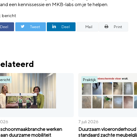
and een kennissessie en MKB-labs om je te helpen.
t bericht
Deel
Tweet
Deel
Mail
Print
elateerd
ericht
Praktijk
 2026
7 juli 2026
n schoonmaakbranche werken
Duurzaam vloeronderhoud 
aan duurzame mobiliteit
standaard zachte meubelgli