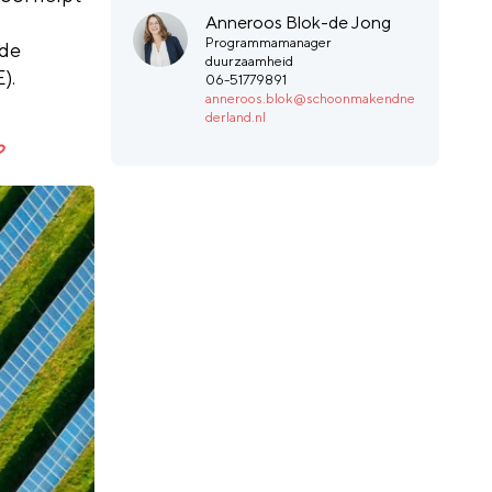
Anneroos Blok-de Jong
Programmamanager
 de
duurzaamheid
).
06-51779891
anneroos.blok@schoonmakendne
derland.nl
?