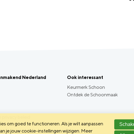
onmakend Nederland
Ook interessant
Keurmerk Schoon
Ontdek de Schoonmaak
 privacy beleid
es om goed te functioneren. Als je wilt aanpassen
Schake
n je jouw cookie-instellingen wijzigen. Meer