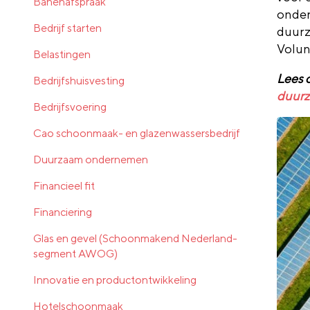
Banenafspraak
onde
Bedrijf starten
duurz
Volun
Belastingen
Lees 
Bedrijfshuisvesting
duurz
Bedrijfsvoering
Cao schoonmaak- en glazenwassersbedrijf
Duurzaam ondernemen
Financieel fit
Financiering
Glas en gevel (Schoonmakend Nederland-
segment AWOG)
Innovatie en productontwikkeling
Hotelschoonmaak