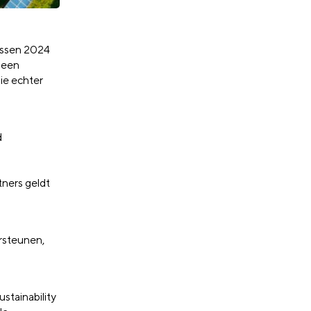
ussen 2024
 een
ie echter
d
ners geldt
rsteunen,
stainability