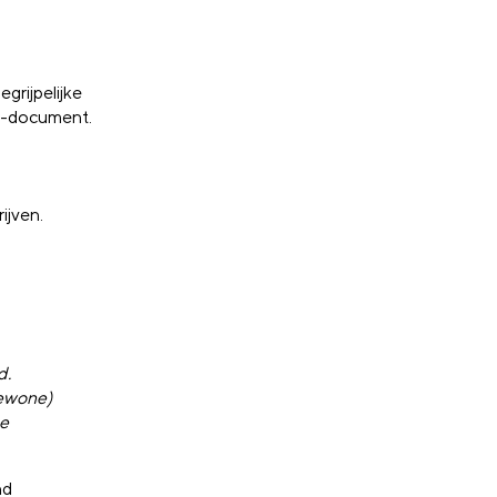
grijpelijke
ME-document.
ijven.
d.
gewone)
de
nd