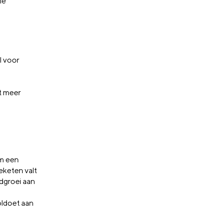
le
l voor
t meer
om een
eketen valt
dgroei aan
oldoet aan