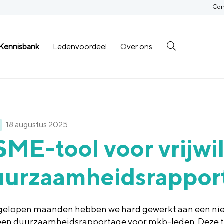
Con
Kennisbank
Ledenvoordeel
Over ons
18 augustus 2025
ME-tool voor vrijwil
uurzaamheidsrappor
gelopen maanden hebben we hard gewerkt aan een ni
een duurzaamheidsrapportage voor mkb-leden. Deze t