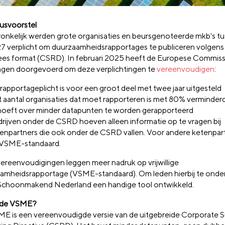
usvoorstel
onkelijk werden grote organisaties en beursgenoteerde mkb's t
7 verplicht om duurzaamheidsrapportages te publiceren volgens
es format (CSRD). In februari 2025 heeft de Europese Commiss
ingen doorgevoerd om deze verplichtingen te
vereenvoudigen
:
rapportageplicht is voor een groot deel met twee jaar uitgesteld
 aantal organisaties dat moet rapporteren is met 80% verminder
hoeft over minder datapunten te worden gerapporteerd
rijven onder de CSRD hoeven alleen informatie op te vragen bij
enpartners die ook onder de CSRD vallen. Voor andere ketenpart
 VSME-standaard.
ereenvoudigingen leggen meer nadruk op vrijwillige
amheidsrapportage (VSME-standaard). Om leden hierbij te onde
Schoonmakend Nederland een handige tool ontwikkeld.
s de VSME?
E is een vereenvoudigde versie van de uitgebreide Corporate Su