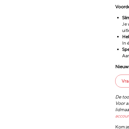
Voorde
Sli
Je 
uit
Hel
In 
Spe
Aan
Nieuws
Vra
De too
Voor a
lidmaa
accou
Kom je