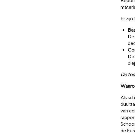
Report
materia
Er zij
Bas
De 
bed
Co
De 
die
De too
Waarom
Als sc
duurza
van ee
rappor
Schoon
de Eur