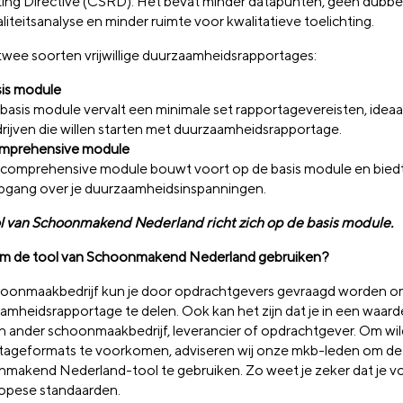
ing Directive (CSRD). Het bevat minder datapunten, geen dubbe
liteitsanalyse en minder ruimte voor kwalitatieve toelichting.
n twee soorten vrijwillige duurzaamheidsrapportages:
is module
basis module vervalt een minimale set rapportagevereisten, ideaa
rijven die willen starten met duurzaamheidsrapportage.
mprehensive module
comprehensive module bouwt voort op de basis module en bied
pgang over je duurzaamheidsinspanningen.
l van Schoonmakend Nederland richt zich op de basis module.
 de tool van Schoonmakend Nederland gebruiken?
hoonmaakbedrijf kun je door opdrachtgevers gevraagd worden 
amheidsrapportage te delen. Ook kan het zijn dat je in een waard
n ander schoonmaakbedrijf, leverancier of opdrachtgever. Om wil
tageformats te voorkomen, adviseren wij onze mkb-leden om de
makend Nederland-tool te gebruiken. Zo weet je zeker dat je v
opese standaarden.