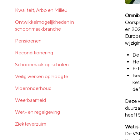
Kwaliteit, Arbo en Milieu
Omnib
Ontwikkelmogelijkheden in
Oorspr
schoonmaakbranche
en 202
Europe
Pensioenen
wijzig
Reconditionering
De 
Het
Schoonmaak op scholen
Er 
Bed
Veilig werken op hoogte
ket
Vloeronderhoud
de
Weerbaarheid
Deze v
duurza
Wet- en regelgeving
heeft 
Ziekteverzuim
Wat i
De VSM