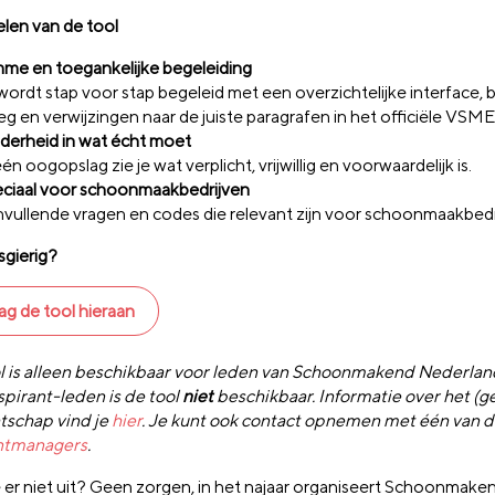
len van de tool
mme en toegankelijke begeleiding
wordt stap voor stap begeleid met een overzichtelijke interface, be
leg en verwijzingen naar de juiste paragrafen in het officiële VS
derheid in wat écht moet
één oogopslag zie je wat verplicht, vrijwillig en voorwaardelijk is.
ciaal voor schoonmaakbedrijven
vullende vragen en codes die relevant zijn voor schoonmaakbedr
gierig?
ag de tool hieraan
l is alleen beschikbaar voor leden van Schoonmakend Nederlan
spirant-leden is de tool
niet
beschikbaar. Informatie over het (
tschap vind je
hier
. Je kunt ook contact opnemen met één van 
ntmanagers
.
 er niet uit? Geen zorgen, in het najaar organiseert Schoonmake