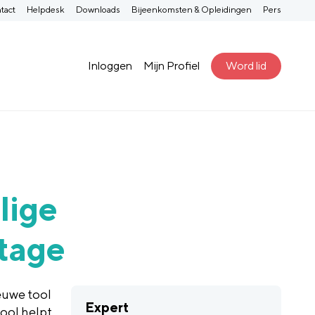
tact
Helpdesk
Downloads
Bijeenkomsten & Opleidingen
Pers
Inloggen
Mijn Profiel
Word lid
lige
tage
euwe tool
Expert
ool helpt