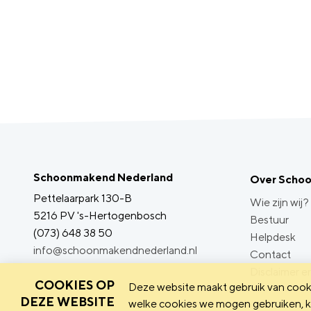
Schoonmakend Nederland
Over Scho
Pettelaarpark 130-B
Wie zijn wij?
5216 PV 's-Hertogenbosch
Bestuur
(073) 648 38 50
Helpdesk
info@schoonmakendnederland.nl
Contact
Disclaimer en
COOKIES OP
Deze website maakt gebruik van cooki
DEZE WEBSITE
welke cookies we mogen gebruiken, ka