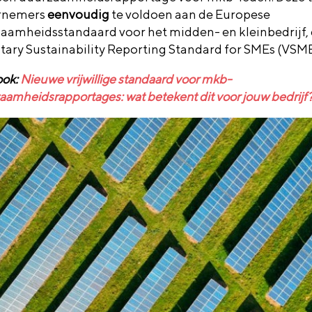
rnemers
eenvoudig
te voldoen aan de Europese
aamheidsstandaard voor het midden- en kleinbedrijf,
tary Sustainability Reporting Standard for SMEs (VSME
ook:
Nieuwe vrijwillige standaard voor mkb-
aamheidsrapportages: wat betekent dit voor jouw bedrijf