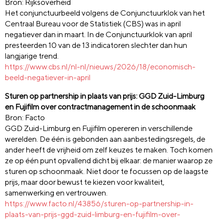
Bron: Rijksoverheid
Het conjunctuurbeeld volgens de Conjunctuurklok van het
Centraal Bureau voor de Statistiek (CBS) was in april
negatiever dan in maart. In de Conjunctuurklok van april
presteerden 10 van de 13 indicatoren slechter dan hun
langjarige trend.
https://www.cbs.nl/nl-nl/nieuws/2026/18/economisch-
beeld-negatiever-in-april
Sturen op partnership in plaats van prijs: GGD Zuid-Limburg
en Fujifilm over contractmanagement in de schoonmaak
Bron: Facto
GGD Zuid-Limburg en Fujifilm opereren in verschillende
werelden. De één is gebonden aan aanbestedingsregels, de
ander heeft de vrijheid om zelf keuzes te maken. Toch komen
ze op één punt opvallend dicht bij elkaar: de manier waarop ze
sturen op schoonmaak. Niet door te focussen op de laagste
prijs, maar door bewust te kiezen voor kwaliteit,
samenwerking en vertrouwen.
https://www.facto.nl/43856/sturen-op-partnership-in-
plaats-van-prijs-ggd-zuid-limburg-en-fujifilm-over-