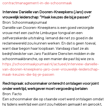
contractmanagement-in-de-schoonmaak
Interview Danielle van Dooren-Kneepkens (Jaro) over
vrouwelijk leiderschap: “Maak keuzes die bij je passen”
Bron: Schoonmaakjournaal
Daniëlle van Dooren-Kneepkens is een goed verzorgde
vrouw met een zachte Limburgse tongval en een
zelfverzekerde uitstraling. Iemand die net zo goed in de
reclamewereld zou kunnen werken. En dat is geen toeval,
want daar begon haar loopbaan. Vandaag staat ze als
bedrijfsleidster van Jaro Facilitaire Diensten midden in de
schoonmaakbranche, op een manier die past bij wie ze is.
https://schoonmaakjournaal.nl/actueel/interview-danielle-
van-dooren-kneepkens-jaro-over-vrouwelijk-leiderschap-
maak-keuzes-die-bij-je-passen
Rechtspraak: schoonmaker onterecht ontslagen voor joint
onder werktijd, werkgever moet vergoeding betalen
Bron: Facto
Een schoonmaker die op staande voet werd ontslagen omdat
hij tijdens werktijd een joint zou hebben gemaakt en gerookt,