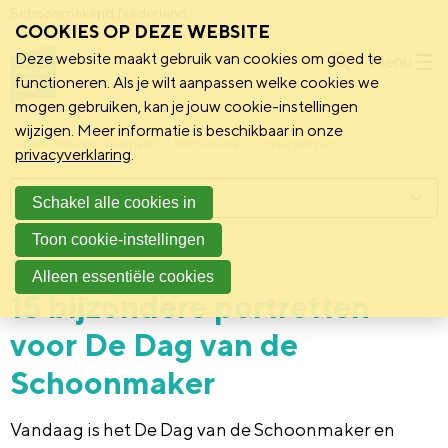
Schoonmakend Nederland
COOKIES OP DEZE WEBSITE
Deze website maakt gebruik van cookies om goed te
Menu
functioneren. Als je wilt aanpassen welke cookies we
mogen gebruiken, kan je jouw cookie-instellingen
wijzigen. Meer informatie is beschikbaar in onze
Schoonmakend Nederland
Kennisbank
Onderwerpen
privacyverklaring
.
Menu
Schakel alle cookies in
Toon cookie-instellingen
15 juni 2023
Nieuws
Alleen essentiële cookies
15 bijzondere portretten
voor De Dag van de
Schoonmaker
Vandaag is het De Dag van de Schoonmaker en