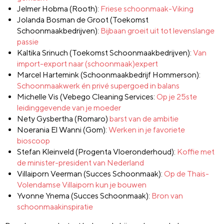
Jelmer Hobma (Rooth):
Friese schoonmaak-Viking
Jolanda Bosman de Groot (Toekomst
Schoonmaakbedrijven):
Bijbaan groeit uit tot levenslange
passie
Kaltika Srinuch (Toekomst Schoonmaakbedrijven):
Van
import-export naar (schoonmaak)expert
Marcel Hartemink (Schoonmaakbedrijf Hommerson):
Schoonmaakwerk én privé supergoed in balans
Michelle Vis (Vebego Cleaning Services:
Op je 25ste
leidinggevende van je moeder
Nety Gysbertha (Romaro)
barst van de ambitie
Noerania El Wanni (Gom):
Werken in je favoriete
bioscoop
Stefan Kleinveld (Progenta Vloeronderhoud):
Koffie met
de minister-president van Nederland
Villaiporn Veerman (Succes Schoonmaak):
Op de Thais-
Volendamse Villaiporn kun je bouwen
Yvonne Ynema (Succes Schoonmaak):
Bron van
schoonmaakinspiratie